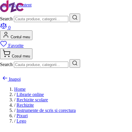
Skip to Content
Search
0
Contul meu
Favorite
Cosul meu
Search
Inapoi
Home
/
Librarie online
/
Rechizite scolare
/
Rechizite
/
Instrumente de scris si corectura
/
Pixuri
/
Lego