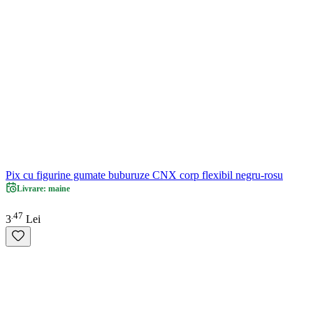
Pix cu figurine gumate buburuze CNX corp flexibil negru-rosu
Livrare: maine
47
.
3
Lei