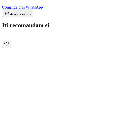
Comanda prin WhatsApp
Adauga in cos
Iti recomandam si