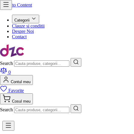
Skip to Content
Categorii
Clauze si conditii
Despre Noi
Contact
Search
0
Contul meu
Favorite
Cosul meu
Search