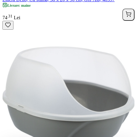
Livrare: maine
31
.
74
Lei