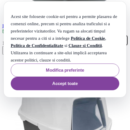
Acest site foloseste cookie-uri pentru a permite plasarea de
comenzi online, precum si pentru analiza traficului si a
Litiera Simao, Cu Rama Inalta, 48 x 30 x 58 cm, Gri, 40220
preferintelor vizitatorilor. Va rugam sa alocati timpul
Livrare: maine
necesar pentru a citi si a intelege
Politica de Cookie
,
35
.
107
Lei
Politica de Confidentialitate
si
Clauze si Conditii
.
Utilizarea in continuare a site-ului implică acceptarea
acestor politici, clauze si conditii.
Modifica preferinte
Accept toate