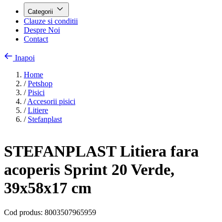
Categorii
Clauze si conditii
Despre Noi
Contact
Inapoi
Home
/
Petshop
/
Pisici
/
Accesorii pisici
/
Litiere
/
Stefanplast
STEFANPLAST Litiera fara
acoperis Sprint 20 Verde,
39x58x17 cm
Cod produs:
8003507965959