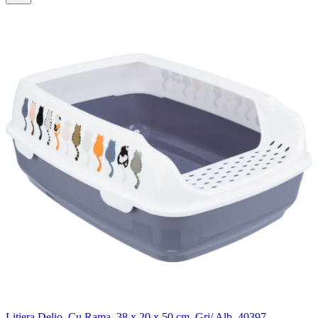
Litiera Delio, Cu Rama, 38 x 20 x 50 cm, Gri/ Alb, 40397