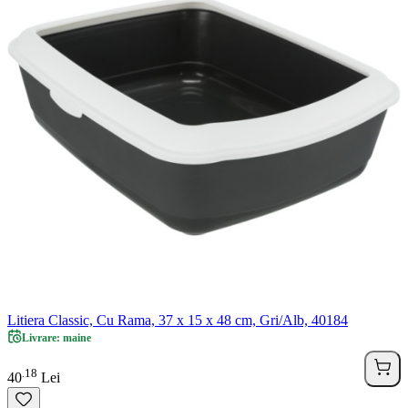
Litiera Classic, Cu Rama, 37 x 15 x 48 cm, Gri/Alb, 40184
Livrare: maine
18
.
40
Lei