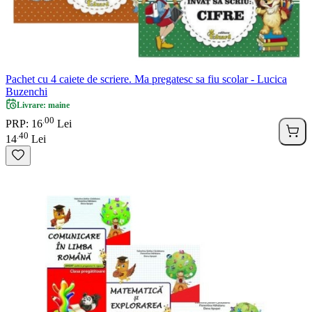
Pachet cu 4 caiete de scriere. Ma pregatesc sa fiu scolar - Lucica
Buzenchi
Livrare: maine
00
.
PRP: 16
Lei
40
.
14
Lei