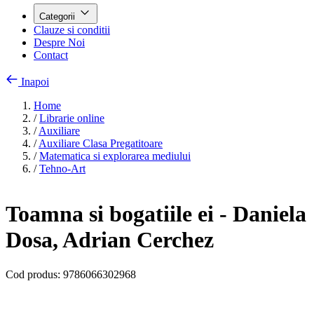
Categorii
Clauze si conditii
Despre Noi
Contact
Inapoi
Home
/
Librarie online
/
Auxiliare
/
Auxiliare Clasa Pregatitoare
/
Matematica si explorarea mediului
/
Tehno-Art
Toamna si bogatiile ei - Daniela
Dosa, Adrian Cerchez
Cod produs:
9786066302968