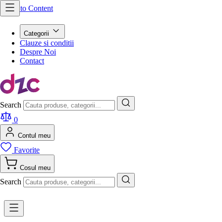
Skip to Content
Categorii
Clauze si conditii
Despre Noi
Contact
Search
0
Contul meu
Favorite
Cosul meu
Search