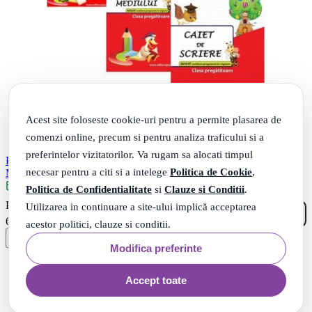
Acest site foloseste cookie-uri pentru a permite plasarea de
comenzi online, precum si pentru analiza traficului si a
preferintelor vizitatorilor. Va rugam sa alocati timpul
Pachet 3 caiete Clasa Pregatitoare Comunicare in limba romana
necesar pentru a citi si a intelege
Politica de Cookie
,
Matematica si Caiet de scriere - Valentina Stefan-Caradeanu
Livrare: maine
Politica de Confidentialitate
si
Clauze si Conditii
.
70
.
PRP: 73
Lei
Utilizarea in continuare a site-ului implică acceptarea
65
.
62
Lei
acestor politici, clauze si conditii.
Modifica preferinte
Accept toate