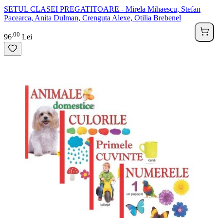
SETUL CLASEI PREGATITOARE - Mirela Mihaescu, Stefan
Pacearca, Anita Dulman, Crenguta Alexe, Otilia Brebenel
00
.
96
Lei