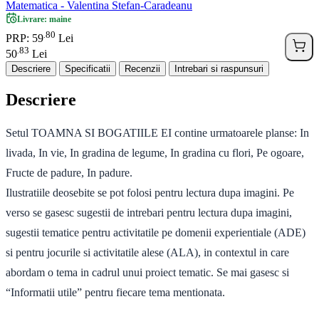
Matematica - Valentina Stefan-Caradeanu
Livrare: maine
80
.
PRP: 59
Lei
83
.
50
Lei
Descriere
Specificatii
Recenzii
Intrebari si raspunsuri
Descriere
Setul TOAMNA SI BOGATIILE EI contine urmatoarele planse: In
livada, In vie, In gradina de legume, In gradina cu flori, Pe ogoare,
Fructe de padure, In padure.
Ilustratiile deosebite se pot folosi pentru lectura dupa imagini. Pe
verso se gasesc sugestii de intrebari pentru lectura dupa imagini,
sugestii tematice pentru activitatile pe domenii experientiale (ADE)
si pentru jocurile si activitatile alese (ALA), in contextul in care
abordam o tema in cadrul unui proiect tematic. Se mai gasesc si
“Informatii utile” pentru fiecare tema mentionata.