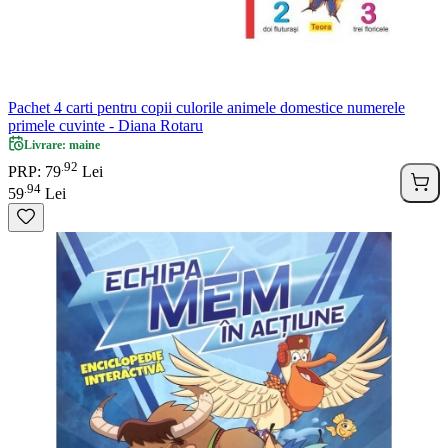
Pachet 4 carti pentru copii culorile animele domestice numerele
primele cuvinte - Diana Rotaru
Livrare: maine
92
.
PRP: 79
Lei
94
.
59
Lei