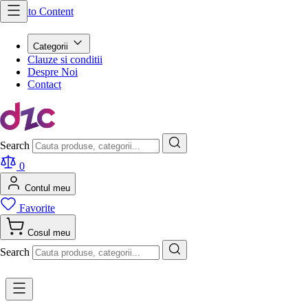
Skip to Content
Categorii
Clauze si conditii
Despre Noi
Contact
Search
0
Contul meu
Favorite
Cosul meu
Search