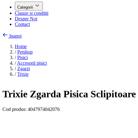
Categorii
Clauze si conditii
Despre Noi
Contact
Inapoi
Home
/
Petshop
/
Pisici
/
Accesorii pisici
/
Zgarzi
/
Trixie
Trixie Zgarda Pisica Sclipitoare
Cod produs:
4047974042076