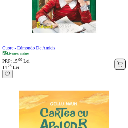
Cuore - Edmondo De Amicis
Livrare: maine
00
.
PRP: 15
Lei
25
.
14
Lei