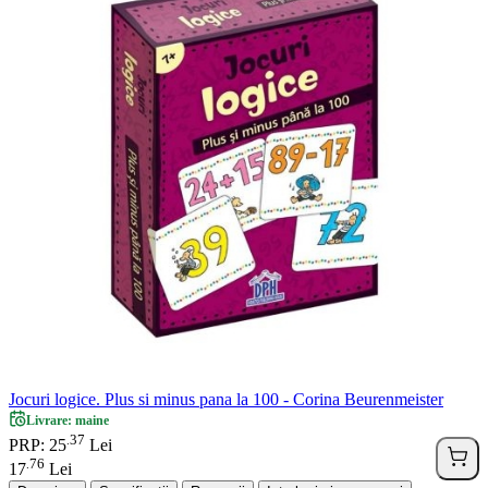
Jocuri logice. Plus si minus pana la 100 - Corina Beurenmeister
Livrare: maine
37
.
PRP: 25
Lei
76
.
17
Lei