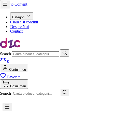
Skip to Content
Categorii
Clauze si conditii
Despre Noi
Contact
Search
0
Contul meu
Favorite
Cosul meu
Search