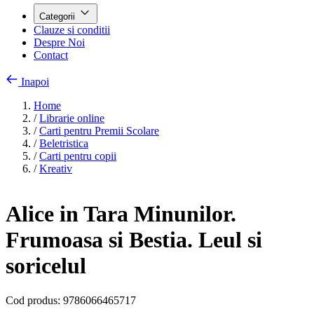
Categorii
Clauze si conditii
Despre Noi
Contact
Inapoi
Home
/
Librarie online
/
Carti pentru Premii Scolare
/
Beletristica
/
Carti pentru copii
/
Kreativ
Alice in Tara Minunilor.
Frumoasa si Bestia. Leul si
soricelul
Cod produs:
9786066465717