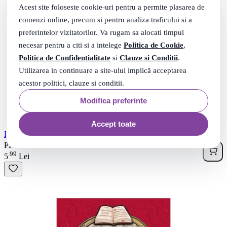
Acest site foloseste cookie-uri pentru a permite plasarea de
comenzi online, precum si pentru analiza traficului si a
preferintelor vizitatorilor. Va rugam sa alocati timpul
necesar pentru a citi si a intelege
Politica de Cookie
,
Politica de Confidentialitate
si
Clauze si Conditii
.
Utilizarea in continuare a site-ului implică acceptarea
acestor politici, clauze si conditii.
Modifica preferinte
Accept toate
In tara Lectiilor Neinvatate - Lea Gheraskina
00
.
PRP: 10
Lei
99
.
5
Lei