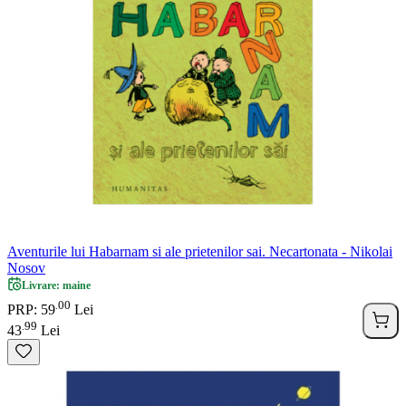
Aventurile lui Habarnam si ale prietenilor sai. Necartonata - Nikolai
Nosov
Livrare: maine
00
.
PRP: 59
Lei
99
.
43
Lei