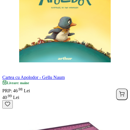
Cartea cu Apolodor - Gellu Naum
Livrare: maine
98
.
PRP: 46
Lei
99
.
40
Lei