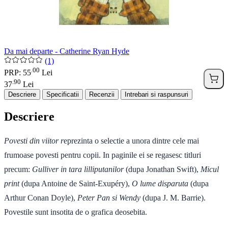
Da mai departe - Catherine Ryan Hyde
(1)
00
.
PRP: 55
Lei
90
.
37
Lei
Descriere
Specificatii
Recenzii
Intrebari si raspunsuri
Descriere
Povesti din viitor r
eprezinta o selectie a unora dintre cele mai
frumoase povesti pentru copii. In paginile ei se regasesc titluri
precum:
Gulliver in tara lilliputanilor
(dupa Jonathan Swift),
Micul
print
(dupa Antoine de Saint-Exupéry),
O lume disparuta
(dupa
Arthur Conan Doyle),
Peter Pan si Wendy
(dupa J. M. Barrie).
Povestile sunt insotita de o grafica deosebita.