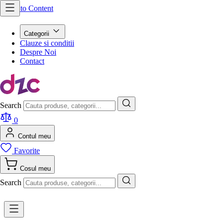
Skip to Content
Categorii
Clauze si conditii
Despre Noi
Contact
Search
0
Contul meu
Favorite
Cosul meu
Search