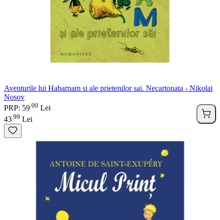
Aventurile lui Habarnam si ale prietenilor sai. Necartonata - Nikolai
Nosov
00
.
PRP: 59
Lei
99
.
43
Lei