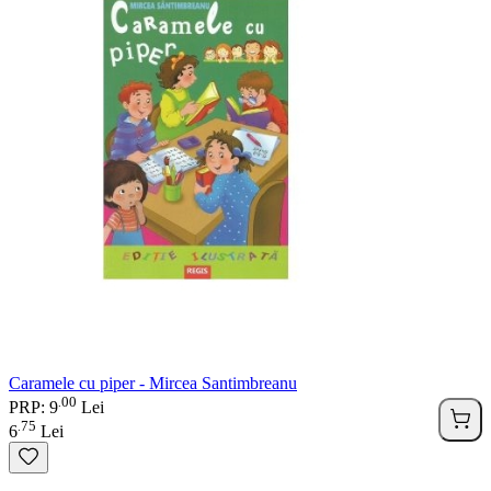
Caramele cu piper - Mircea Santimbreanu
00
.
PRP: 9
Lei
75
.
6
Lei