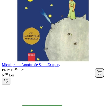
Micul print - Antoine de Saint-Exupery
00
.
PRP: 10
Lei
30
.
6
Lei