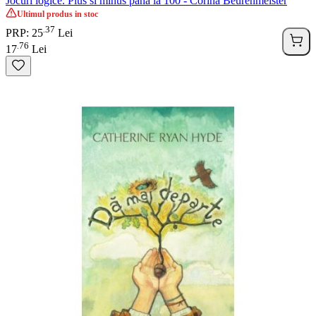
Jocuri logice. Plus si minus pana la 100 - Corina Beurenmeister
Ultimul produs in stoc
37
.
PRP: 25
Lei
76
.
17
Lei