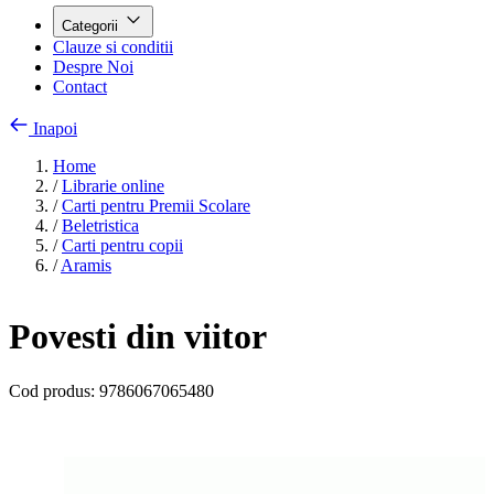
Categorii
Clauze si conditii
Despre Noi
Contact
Inapoi
Home
/
Librarie online
/
Carti pentru Premii Scolare
/
Beletristica
/
Carti pentru copii
/
Aramis
Povesti din viitor
Cod produs:
9786067065480