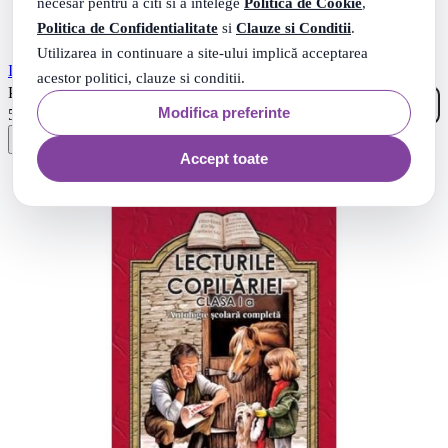
necesar pentru a citi si a intelege
Politica de Cookie
,
Politica de Confidentialitate
si
Clauze si Conditii
.
Utilizarea in continuare a site-ului implică acceptarea
In tara Lectiilor Neinvatate - Lea Gheraskina
acestor politici, clauze si conditii.
00
.
PRP: 10
Lei
99
Modifica preferinte
.
5
Lei
Accept toate