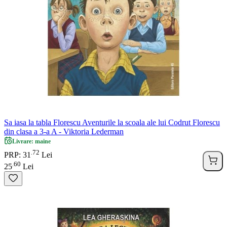
Sa iasa la tabla Florescu Aventurile la scoala ale lui Codrut Florescu
din clasa a 3-a A - Viktoria Lederman
Livrare: maine
72
.
PRP: 31
Lei
60
.
25
Lei