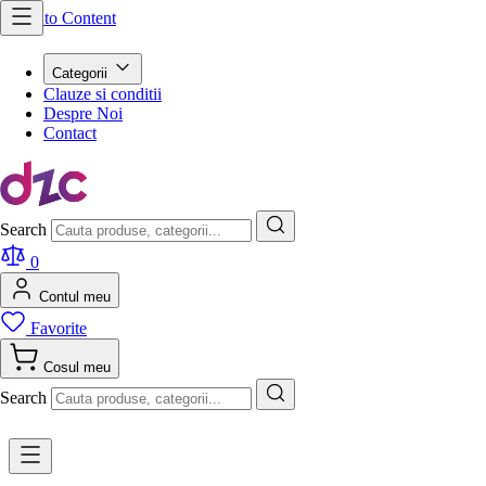
Skip to Content
Categorii
Clauze si conditii
Despre Noi
Contact
Search
0
Contul meu
Favorite
Cosul meu
Search