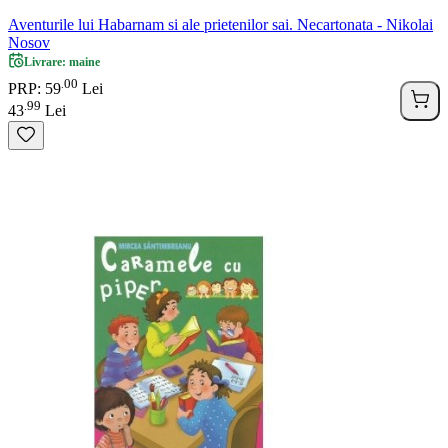
Aventurile lui Habarnam si ale prietenilor sai. Necartonata - Nikolai
Nosov
Livrare: maine
00
.
PRP: 59
Lei
99
.
43
Lei