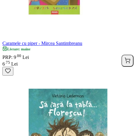
Caramele cu piper - Mircea Santimbreanu
Livrare: maine
00
.
PRP: 9
Lei
75
.
6
Lei