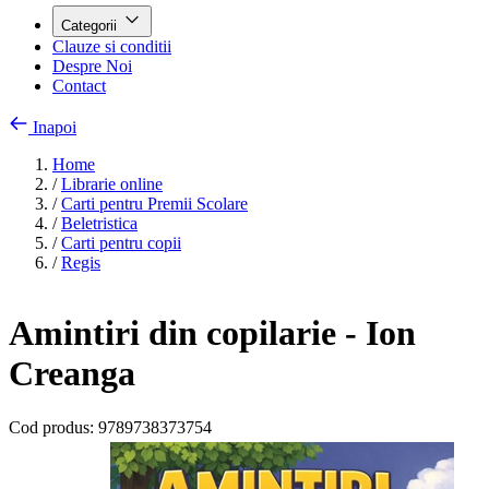
Categorii
Clauze si conditii
Despre Noi
Contact
Inapoi
Home
/
Librarie online
/
Carti pentru Premii Scolare
/
Beletristica
/
Carti pentru copii
/
Regis
Amintiri din copilarie - Ion
Creanga
Cod produs:
9789738373754