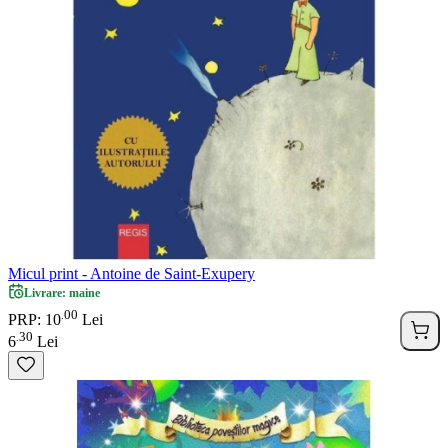
Micul print - Antoine de Saint-Exupery
Livrare: maine
00
.
PRP: 10
Lei
30
.
6
Lei