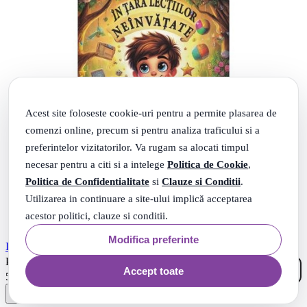
Acest site foloseste cookie-uri pentru a permite plasarea de
comenzi online, precum si pentru analiza traficului si a
preferintelor vizitatorilor. Va rugam sa alocati timpul
necesar pentru a citi si a intelege
Politica de Cookie
,
Politica de Confidentialitate
si
Clauze si Conditii
.
Utilizarea in continuare a site-ului implică acceptarea
acestor politici, clauze si conditii.
Modifica preferinte
In tara Lectiilor Neinvatate - Lea Gheraskina
00
.
PRP: 10
Lei
Accept toate
99
.
5
Lei