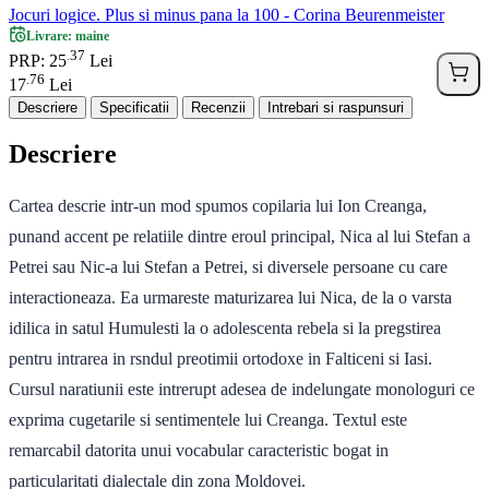
Jocuri logice. Plus si minus pana la 100 - Corina Beurenmeister
Livrare: maine
37
.
PRP: 25
Lei
76
.
17
Lei
Descriere
Specificatii
Recenzii
Intrebari si raspunsuri
Descriere
Cartea descrie intr-un mod spumos copilaria lui Ion Creanga,
punand accent pe relatiile dintre eroul principal, Nica al lui Stefan a
Petrei sau Nic-a lui Stefan a Petrei, si diversele persoane cu care
interactioneaza. Ea urmareste maturizarea lui Nica, de la o varsta
idilica in satul Humulesti la o adolescenta rebela si la pregstirea
pentru intrarea in rsndul preotimii ortodoxe in Falticeni si Iasi.
Cursul naratiunii este intrerupt adesea de indelungate monologuri ce
exprima cugetarile si sentimentele lui Creanga. Textul este
remarcabil datorita unui vocabular caracteristic bogat in
particularitati dialectale din zona Moldovei.