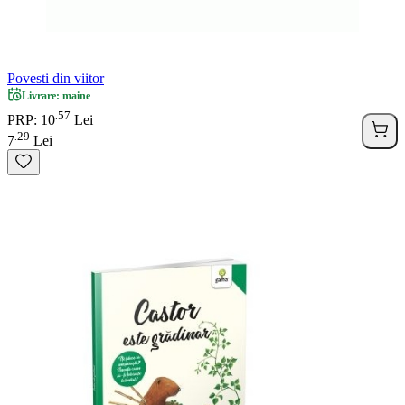
Povesti din viitor
Livrare: maine
57
.
PRP: 10
Lei
29
.
7
Lei