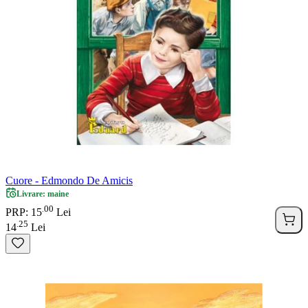
Cuore - Edmondo De Amicis
Livrare: maine
00
.
PRP: 15
Lei
25
.
14
Lei