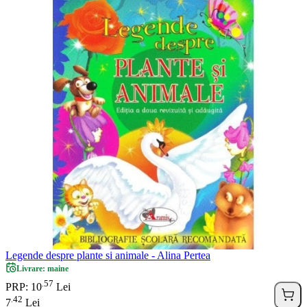
Legende despre plante si animale - Alina Pertea
Livrare: maine
57
.
PRP: 10
Lei
42
.
7
Lei