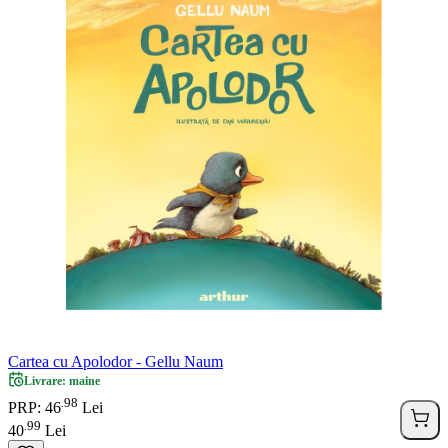
Cartea cu Apolodor - Gellu Naum
Livrare: maine
98
.
PRP: 46
Lei
99
.
40
Lei