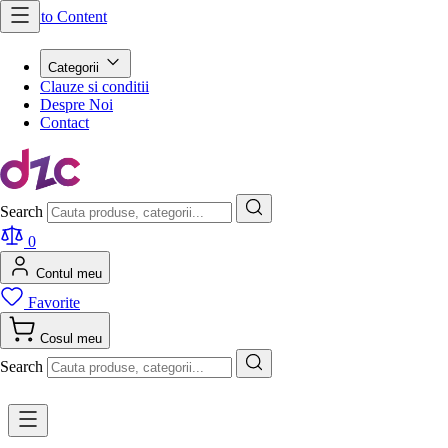
Skip to Content
Categorii
Clauze si conditii
Despre Noi
Contact
Search
0
Contul meu
Favorite
Cosul meu
Search