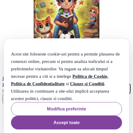
Acest site foloseste cookie-uri pentru a permite plasarea de
comenzi online, precum si pentru analiza traficului si a
preferintelor vizitatorilor. Va rugam sa alocati timpul
necesar pentru a citi si a intelege
Politica de Cookie
,
In tara Lectiilor Neinvatate - Lea Gheraskina
Politica de Confidentialitate
si
Clauze si Conditii
.
00
.
PRP: 10
Lei
99
Utilizarea in continuare a site-ului implică acceptarea
.
5
Lei
acestor politici, clauze si conditii.
Modifica preferinte
Accept toate