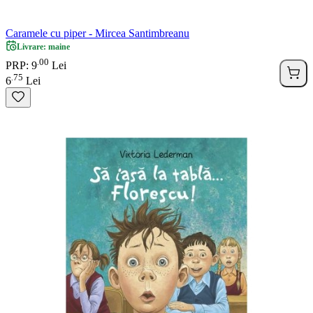
Caramele cu piper - Mircea Santimbreanu
Livrare: maine
00
.
PRP: 9
Lei
75
.
6
Lei