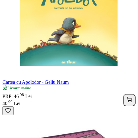
Cartea cu Apolodor - Gellu Naum
Livrare: maine
98
.
PRP: 46
Lei
99
.
40
Lei