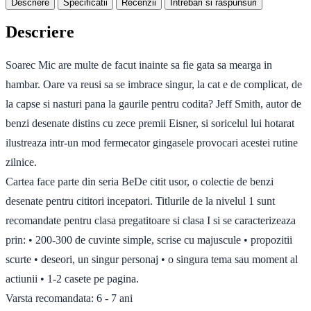
Descriere
Specificatii
Recenzii
Intrebari si raspunsuri
Descriere
Soarec Mic are multe de facut inainte sa fie gata sa mearga in
hambar. Oare va reusi sa se imbrace singur, la cat e de complicat, de
la capse si nasturi pana la gaurile pentru codita? Jeff Smith, autor de
benzi desenate distins cu zece premii Eisner, si soricelul lui hotarat
ilustreaza intr-un mod fermecator gingasele provocari acestei rutine
zilnice.
Cartea face parte din seria BeDe citit usor, o colectie de benzi
desenate pentru cititori incepatori. Titlurile de la nivelul 1 sunt
recomandate pentru clasa pregatitoare si clasa I si se caracterizeaza
prin: • 200-300 de cuvinte simple, scrise cu majuscule • propozitii
scurte • deseori, un singur personaj • o singura tema sau moment al
actiunii • 1-2 casete pe pagina.
Varsta recomandata: 6 - 7 ani