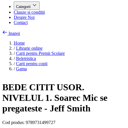
Categorii
Clauze si conditii
Despre Noi
Contact
Inapoi
Home
/
Librarie online
/
Carti pentru Premii Scolare
/
Beletristica
/
Carti pentru copii
/
Gama
BEDE CITIT USOR.
NIVELUL 1. Soarec Mic se
pregateste - Jeff Smith
Cod produs:
9789731499727