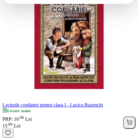
Lecturile copilariei pentru clasa I - Lucica Buzenchi
Livrare: maine
00
.
PRP: 16
Lei
90
.
15
Lei