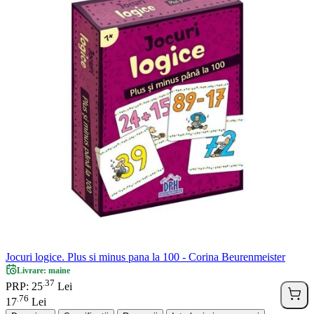
Jocuri logice. Plus si minus pana la 100 - Corina Beurenmeister
Livrare: maine
37
.
PRP: 25
Lei
76
.
17
Lei