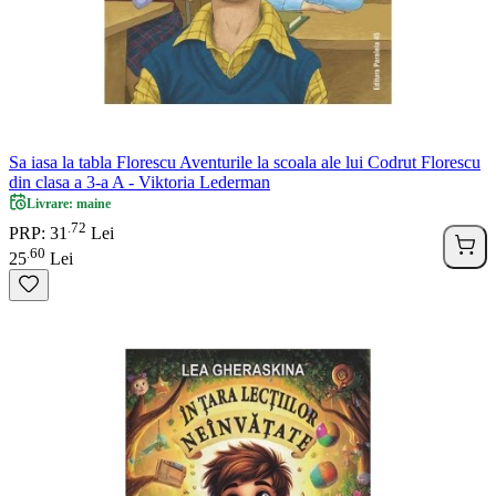
Sa iasa la tabla Florescu Aventurile la scoala ale lui Codrut Florescu
din clasa a 3-a A - Viktoria Lederman
Livrare: maine
72
.
PRP: 31
Lei
60
.
25
Lei