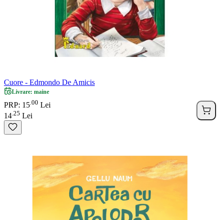
Cuore - Edmondo De Amicis
Livrare: maine
00
.
PRP: 15
Lei
25
.
14
Lei