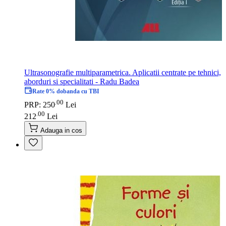
Ultrasonografie multiparametrica. Aplicatii centrate pe tehnici,
aborduri si specialitati - Radu Badea
Rate 0% dobanda cu TBI
00
.
PRP: 250
Lei
00
.
212
Lei
Adauga in cos