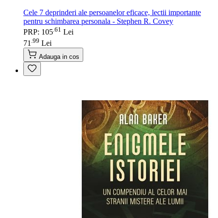
Cele 7 deprinderi ale persoanelor eficace, lectii importante
pentru schimbarea personala - Stephen R. Covey
61
.
PRP: 105
Lei
99
.
71
Lei
Adauga in cos