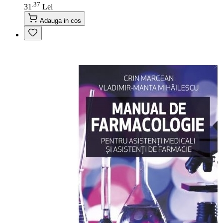
37
.
31
Lei
Adauga in cos