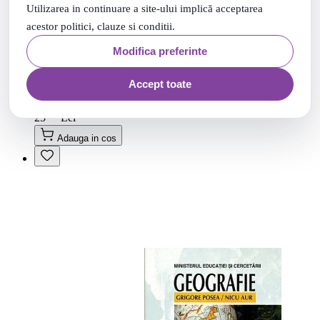
Utilizarea in continuare a site-ului implică acceptarea
acestor politici, clauze si conditii.
Modifica preferinte
Chimie clasa IX - Marius Andruh, Liana Avram, Daniela
Accept toate
Bogdan
90
.
PRP: 29
Lei
42
.
25
Lei
Adauga in cos