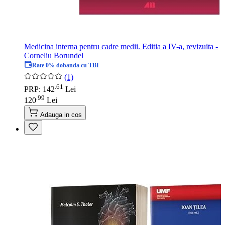
Medicina interna pentru cadre medii. Editia a IV-a, revizuita -
Corneliu Borundel
Rate 0% dobanda cu TBI
(1)
61
.
PRP: 142
Lei
99
.
120
Lei
Adauga in cos