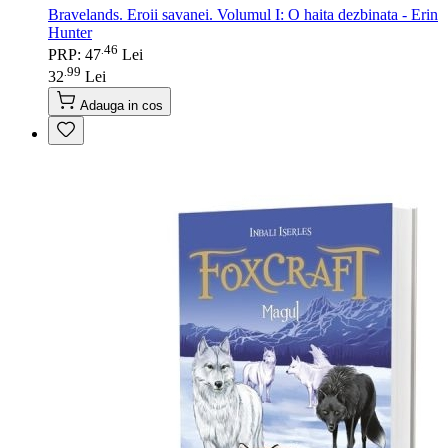
Bravelands. Eroii savanei. Volumul I: O haita dezbinata - Erin
Hunter
46
.
PRP: 47
Lei
99
.
32
Lei
Adauga in cos