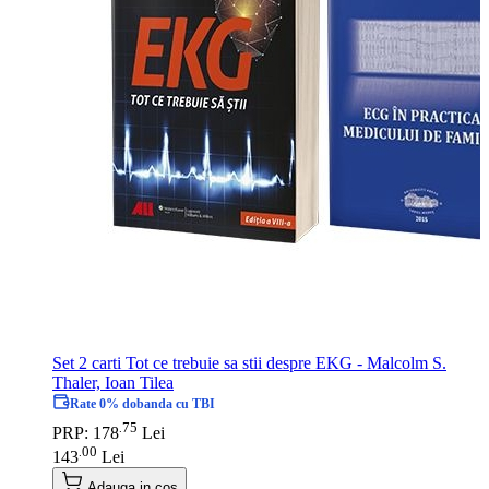
Set 2 carti Tot ce trebuie sa stii despre EKG - Malcolm S.
Thaler, Ioan Tilea
Rate 0% dobanda cu TBI
75
.
PRP: 178
Lei
00
.
143
Lei
Adauga in cos