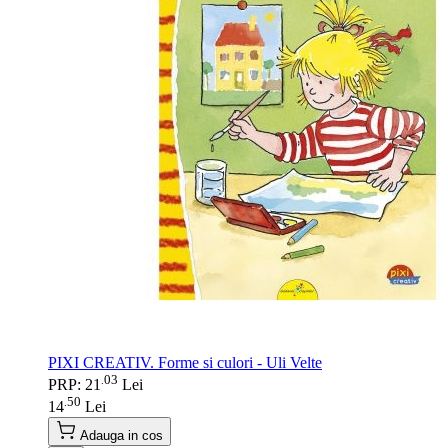
PIXI CREATIV. Forme si culori - Uli Velte
03
.
PRP: 21
Lei
50
.
14
Lei
Adauga in cos