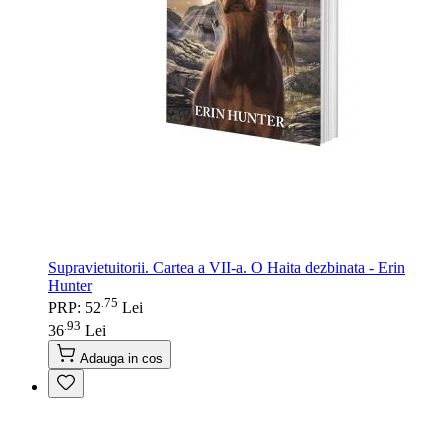
Supravietuitorii. Cartea a VII-a. O Haita dezbinata - Erin
Hunter
75
.
PRP: 52
Lei
93
.
36
Lei
Adauga in cos