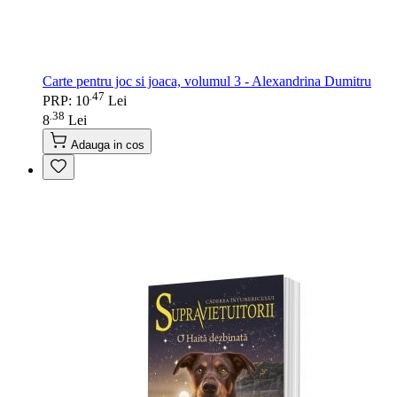
Carte pentru joc si joaca, volumul 3 - Alexandrina Dumitru
47
.
PRP: 10
Lei
38
.
8
Lei
Adauga in cos