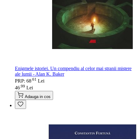
Enigmele istoriei. Un compendiu al celor mai stranii mistere
ale lumii - Alan K. Baker
61
.
PRP: 68
Lei
99
.
46
Lei
Adauga in cos