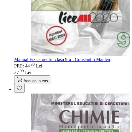
Manual Fizica pentru clasa 9-a - Constantin Mantea
90
.
PRP: 44
Lei
99
.
37
Lei
Adauga in cos