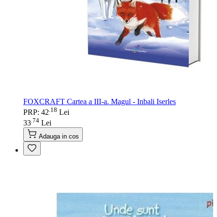
FOXCRAFT Cartea a III-a. Magul - Inbali Iserles
18
.
PRP: 42
Lei
74
.
33
Lei
Adauga in cos