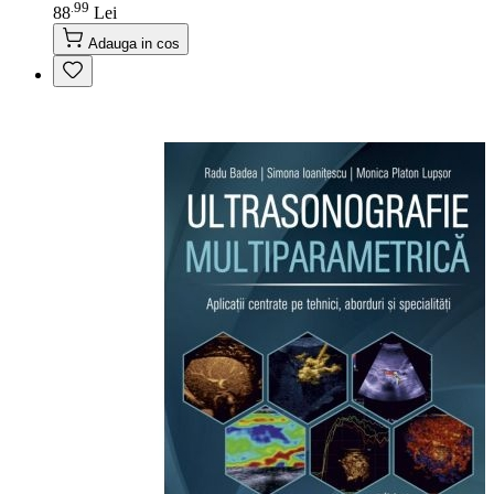
99
.
88
Lei
Adauga in cos