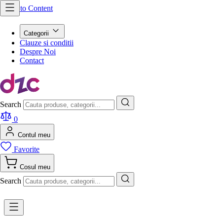
Skip to Content
Categorii
Clauze si conditii
Despre Noi
Contact
Search
0
Contul meu
Favorite
Cosul meu
Search