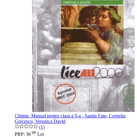
Chimie. Manual pentru clasa a 9-a - Sanda Fatu, Cornelia
Grecescu, Veronica David
(1)
90
.
PRP: 36
Lei