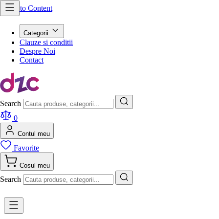
Skip to Content
Categorii
Clauze si conditii
Despre Noi
Contact
Search
0
Contul meu
Favorite
Cosul meu
Search