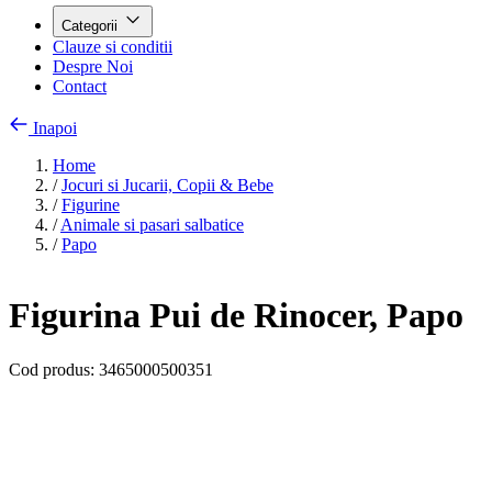
Categorii
Clauze si conditii
Despre Noi
Contact
Inapoi
Home
/
Jocuri si Jucarii, Copii & Bebe
/
Figurine
/
Animale si pasari salbatice
/
Papo
Figurina Pui de Rinocer, Papo
Cod produs:
3465000500351