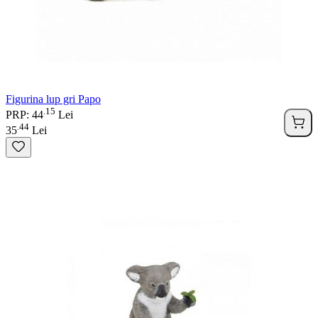
Figurina lup gri Papo
15
.
PRP: 44
Lei
44
.
35
Lei