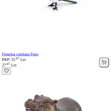
Figurina cotofana Papo
47
.
PRP: 35
Lei
47
.
27
Lei