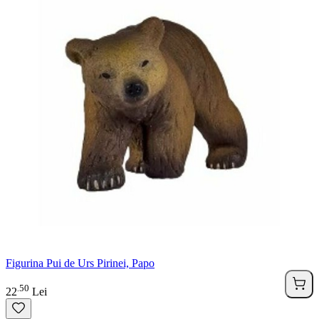
Figurina Pui de Urs Pirinei, Papo
50
.
22
Lei