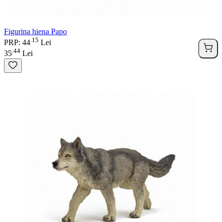
Figurina hiena Papo
15
.
PRP: 44
Lei
44
.
35
Lei