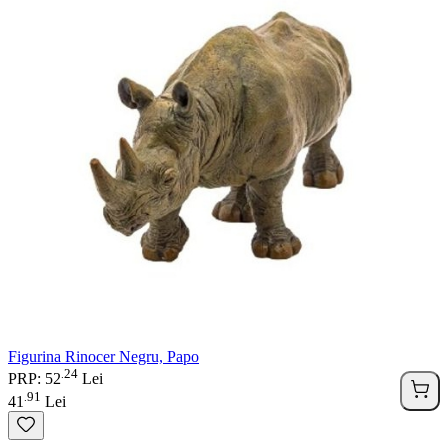
Figurina Rinocer Negru, Papo
24
.
PRP: 52
Lei
91
.
41
Lei