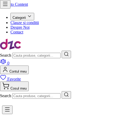
Skip to Content
Categorii
Clauze si conditii
Despre Noi
Contact
Search
0
Contul meu
Favorite
Cosul meu
Search