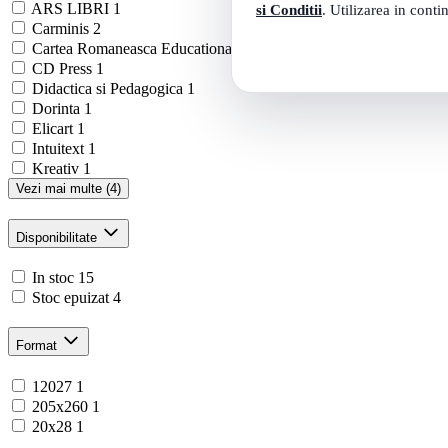
ARS LIBRI
1
si Conditii
. Utilizarea in conti
Carminis
2
Cartea Romaneasca Educational
2
CD Press
1
Didactica si Pedagogica
1
Dorinta
1
Elicart
1
Intuitext
1
Kreativ
1
Vezi mai multe (4)
Disponibilitate
In stoc
15
Stoc epuizat
4
Format
12027
1
205x260
1
20x28
1