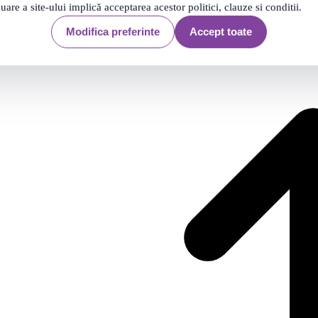
nuare a site-ului implică acceptarea acestor politici, clauze si conditii.
Filtrare
19 produse
Modifica preferinte
Accept toate
19 produse