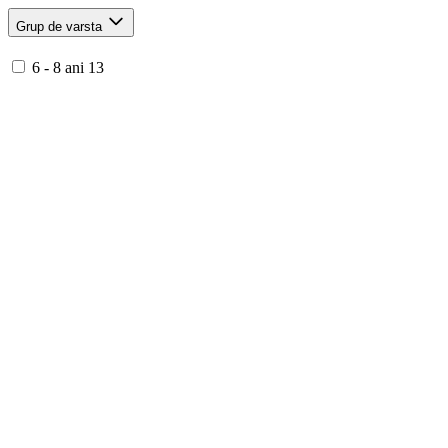
Grup de varsta
6 - 8 ani
13