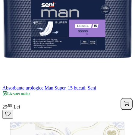
Absorbante urologice Man Super, 15 bucati, Seni
Livrare: maine
89
.
29
Lei