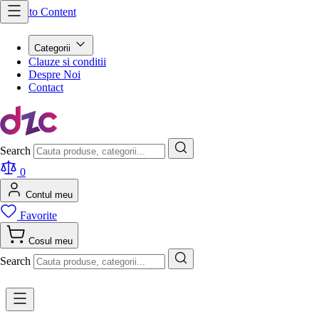
Skip to Content
Categorii
Clauze si conditii
Despre Noi
Contact
Search
0
Contul meu
Favorite
Cosul meu
Search