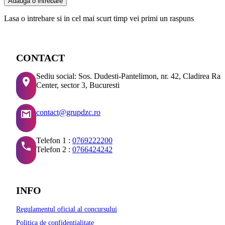
Adauga o intrebare
Lasa o intrebare si in cel mai scurt timp vei primi un raspuns
CONTACT
Sediu social: Sos. Dudesti-Pantelimon, nr. 42, Cladirea Ra
Center, sector 3, Bucuresti
contact@grupdzc.ro
Telefon 1 :
0769222200
Telefon 2 :
0766424242
INFO
Regulamentul oficial al concursului
Politica de confidentialitate