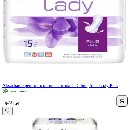
Absorbante pentru incontinenta urinara 15 buc, Seni Lady Plus
Livrare: maine
78
.
28
Lei