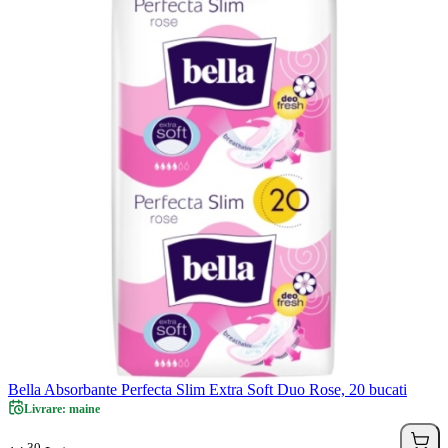
Bella Absorbante Perfecta Slim Extra Soft Duo Rose, 20 bucati
Livrare: maine
30