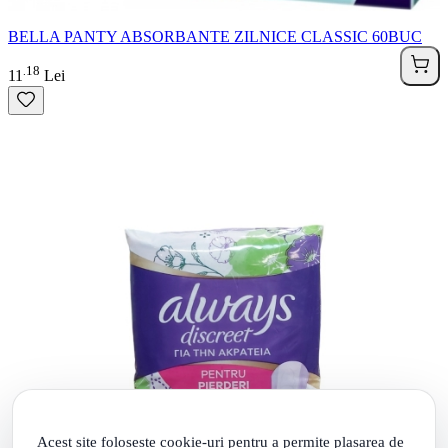
BELLA PANTY ABSORBANTE ZILNICE CLASSIC 60BUC
18
.
11
Lei
Acest site foloseste cookie-uri pentru a permite plasarea de