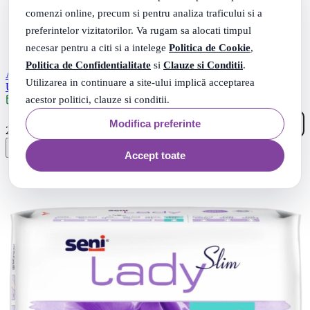
comenzi online, precum si pentru analiza traficului si a
preferintelor vizitatorilor. Va rugam sa alocati timpul
necesar pentru a citi si a intelege
Politica de Cookie
,
Politica de Confidentialitate
si
Clauze si Conditii
.
ALWAYS DISCREET ABSORBANTE INCONTINENTA
Utilizarea in continuare a site-ului implică acceptarea
URINARA NORMAL NR3 12BUC
acestor politici, clauze si conditii.
Livrare: maine
Modifica preferinte
74
.
21
Lei
Accept toate