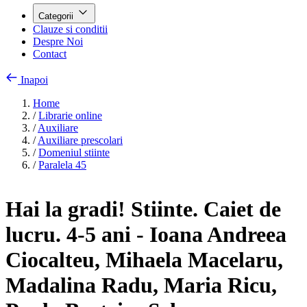
Categorii
Clauze si conditii
Despre Noi
Contact
Inapoi
Home
/
Librarie online
/
Auxiliare
/
Auxiliare prescolari
/
Domeniul stiinte
/
Paralela 45
Hai la gradi! Stiinte. Caiet de
lucru. 4-5 ani - Ioana Andreea
Ciocalteu, Mihaela Macelaru,
Madalina Radu, Maria Ricu,