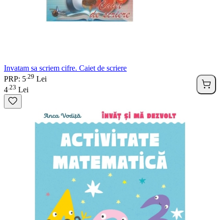
Invatam sa scriem cifre. Caiet de scriere
29
.
PRP: 5
Lei
23
.
4
Lei