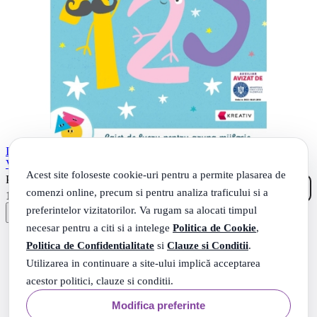
Invat si ma dezvolt – Activitate matematica (grupa mijlocie) - Anca
Vodita Editie 2023
Acest site foloseste cookie-uri pentru a permite plasarea de
00
.
PRP: 12
Lei
comenzi online, precum si pentru analiza traficului si a
39
.
10
Lei
preferintelor vizitatorilor. Va rugam sa alocati timpul
necesar pentru a citi si a intelege
Politica de Cookie
,
Politica de Confidentialitate
si
Clauze si Conditii
.
Utilizarea in continuare a site-ului implică acceptarea
acestor politici, clauze si conditii.
Modifica preferinte