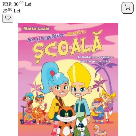
00
.
PRP: 30
Lei
90
.
29
Lei