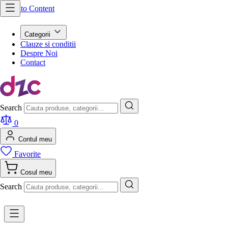
Skip to Content
Categorii
Clauze si conditii
Despre Noi
Contact
Search
0
Contul meu
Favorite
Cosul meu
Search