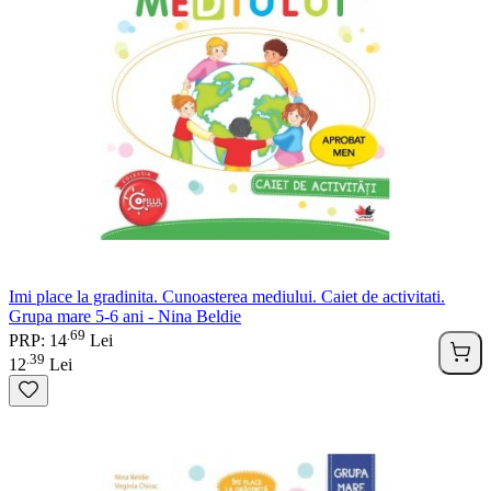
Imi place la gradinita. Cunoasterea mediului. Caiet de activitati.
Grupa mare 5-6 ani - Nina Beldie
69
.
PRP: 14
Lei
39
.
12
Lei