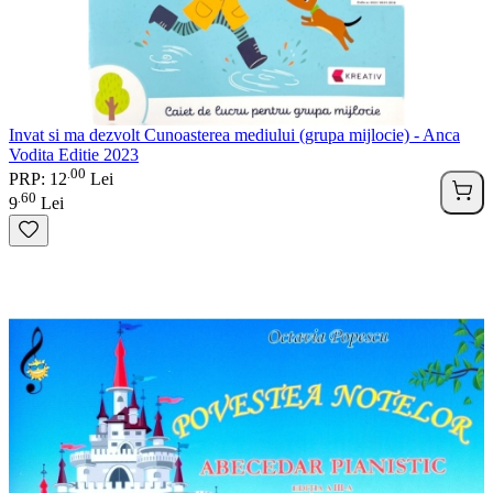
Invat si ma dezvolt Cunoasterea mediului (grupa mijlocie) - Anca
Vodita Editie 2023
00
.
PRP: 12
Lei
60
.
9
Lei