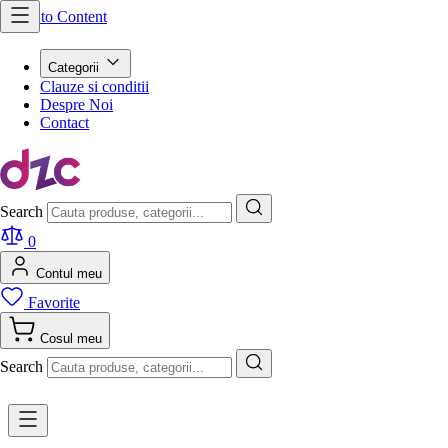
Skip to Content
Categorii
Clauze si conditii
Despre Noi
Contact
Search
0
Contul meu
Favorite
Cosul meu
Search