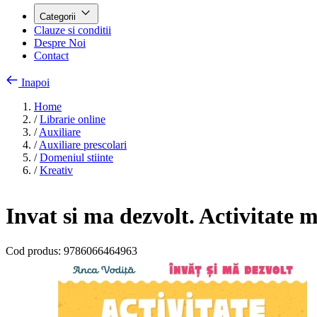
Categorii
Clauze si conditii
Despre Noi
Contact
Inapoi
Home
/
Librarie online
/
Auxiliare
/
Auxiliare prescolari
/
Domeniul stiinte
/
Kreativ
Invat si ma dezvolt. Activitate
Cod produs:
9786066464963