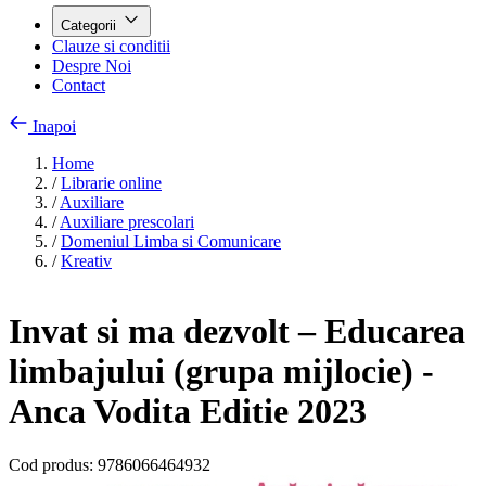
Categorii
Clauze si conditii
Despre Noi
Contact
Inapoi
Home
/
Librarie online
/
Auxiliare
/
Auxiliare prescolari
/
Domeniul Limba si Comunicare
/
Kreativ
Invat si ma dezvolt – Educarea
limbajului (grupa mijlocie) -
Anca Vodita Editie 2023
Cod produs:
9786066464932