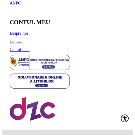
ANPC
CONTUL MEU
Despre noi
Contact
Contul meu