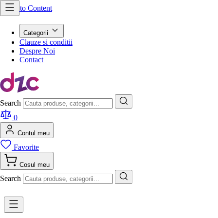
Skip to Content
Categorii
Clauze si conditii
Despre Noi
Contact
Search
0
Contul meu
Favorite
Cosul meu
Search