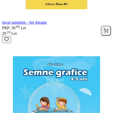
Jocul sunetelor - Set Jetoane
00
.
PRP: 30
Lei
10
.
29
Lei