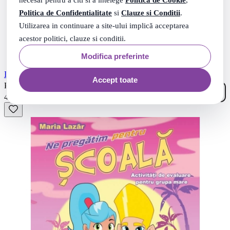
Politica de Confidentialitate
si
Clauze si Conditii
.
Utilizarea in continuare a site-ului implică acceptarea
acestor politici, clauze si conditii.
Modifica preferinte
Invatam sa scriem litere. Caiet de scriere
Accept toate
82
.
PRP: 5
Lei
66
.
4
Lei