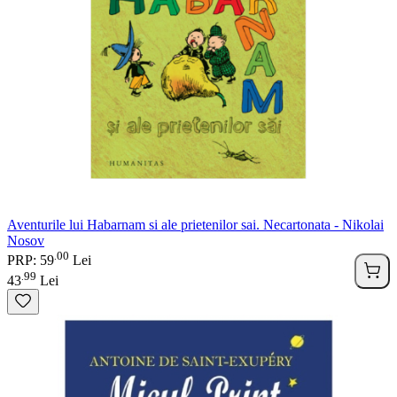
Aventurile lui Habarnam si ale prietenilor sai. Necartonata - Nikolai
Nosov
00
.
PRP: 59
Lei
99
.
43
Lei