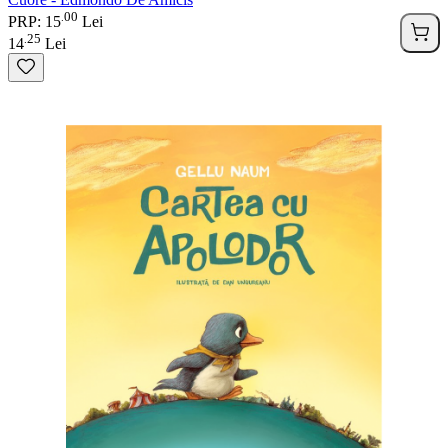
00
.
PRP: 15
Lei
25
.
14
Lei