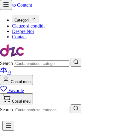
Skip to Content
Categorii
Clauze si conditii
Despre Noi
Contact
Search
0
Contul meu
Favorite
Cosul meu
Search