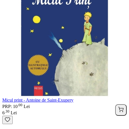
Micul print - Antoine de Saint-Exupery
00
.
PRP: 10
Lei
30
.
6
Lei