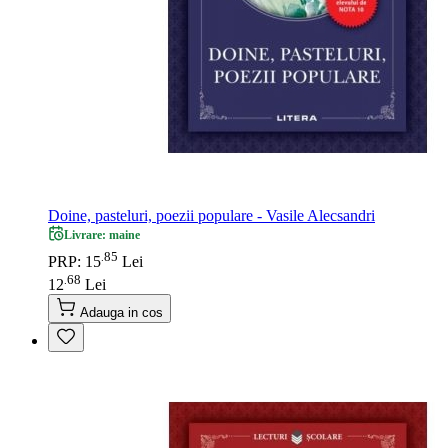
Doine, pasteluri, poezii populare - Vasile Alecsandri
Livrare: maine
85
.
PRP: 15
Lei
68
.
12
Lei
Adauga in cos