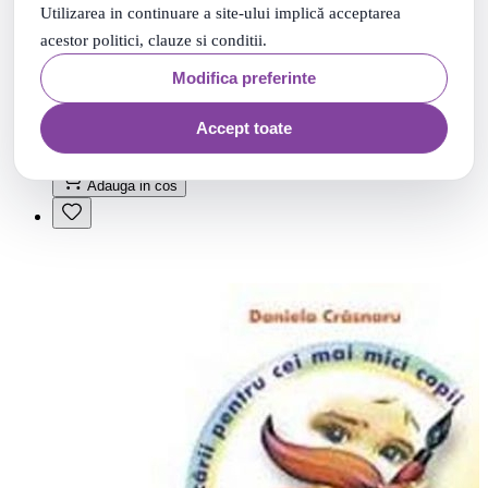
Utilizarea in continuare a site-ului implică acceptarea
acestor politici, clauze si conditii.
Modifica preferinte
Poezii - Zorica Latcu-Teodosia
Livrare: maine
Accept toate
15
.
21
Lei
Adauga in cos