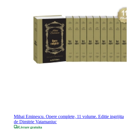
Mihai Eminescu. Opere complete, 11 volume. Editie ingrijita
de Dimitrie Vatamaniuc
Livrare gratuita