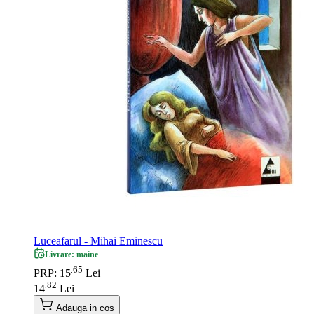
Luceafarul - Mihai Eminescu
Livrare: maine
65
.
PRP: 15
Lei
82
.
14
Lei
Adauga in cos