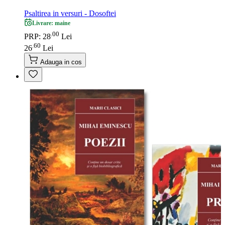
Psaltirea in versuri - Dosoftei
Livrare: maine
00
.
PRP: 28
Lei
60
.
26
Lei
Adauga in cos