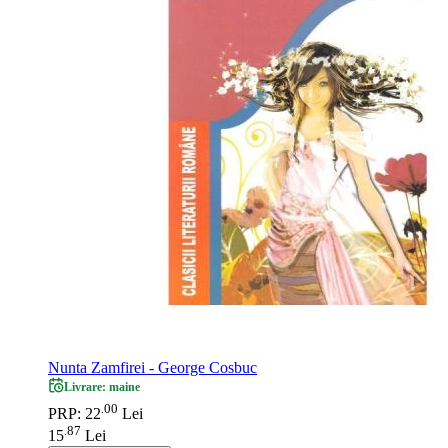
Nunta Zamfirei - George Cosbuc
Livrare: maine
00
.
PRP: 22
Lei
87
.
15
Lei