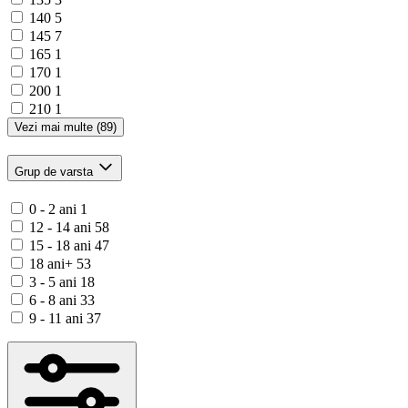
140
5
145
7
165
1
170
1
200
1
210
1
Vezi mai multe (89)
Grup de varsta
0 - 2 ani
1
12 - 14 ani
58
15 - 18 ani
47
18 ani+
53
3 - 5 ani
18
6 - 8 ani
33
9 - 11 ani
37