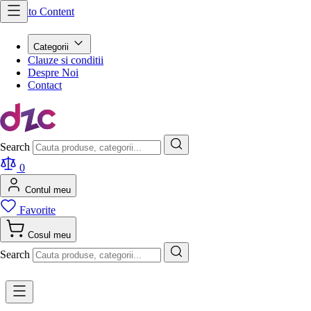
Skip to Content
Categorii
Clauze si conditii
Despre Noi
Contact
Search
0
Contul meu
Favorite
Cosul meu
Search