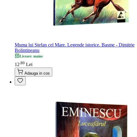
Muma lui Stefan cel Mare. Legende istorice. Basme - Dimitrie
Bolintineanu
Livrare: maine
80
.
12
Lei
Adauga in cos