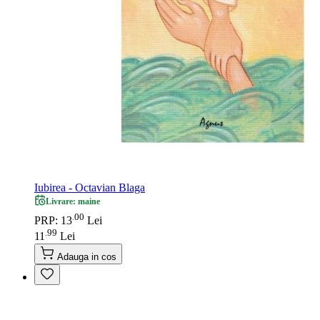
Iubirea - Octavian Blaga
Livrare: maine
00
.
PRP: 13
Lei
99
.
11
Lei
Adauga in cos