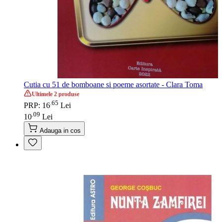
Cutia cu 51 de bomboane si poeme asortate - Clara Toma
Ultimele 2 produse
65
.
PRP: 16
Lei
09
.
10
Lei
Adauga in cos