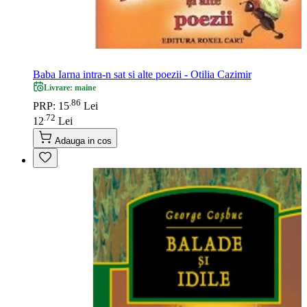
Baba Iarna intra-n sat si alte poezii - Otilia Cazimir
Livrare: maine
86
.
PRP: 15
Lei
72
.
12
Lei
Adauga in cos