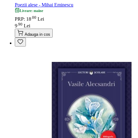
Poezii alese - Mihai Eminescu
Livrare: maine
00
.
PRP: 18
Lei
90
.
9
Lei
Adauga in cos