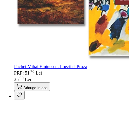
Pachet Mihai Eminescu. Poezii si Proza
70
.
PRP: 51
Lei
99
.
35
Lei
Adauga in cos