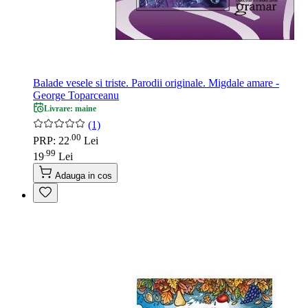
Balade vesele si triste. Parodii originale. Migdale amare -
George Toparceanu
Livrare: maine
(1)
00
.
PRP: 22
Lei
99
.
19
Lei
Adauga in cos