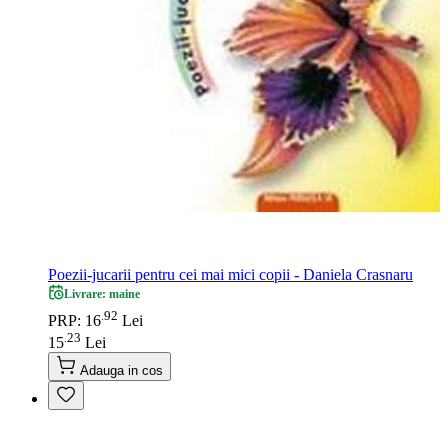
Poezii-jucarii pentru cei mai mici copii - Daniela Crasnaru
Livrare: maine
92
.
PRP: 16
Lei
23
.
15
Lei
Adauga in cos