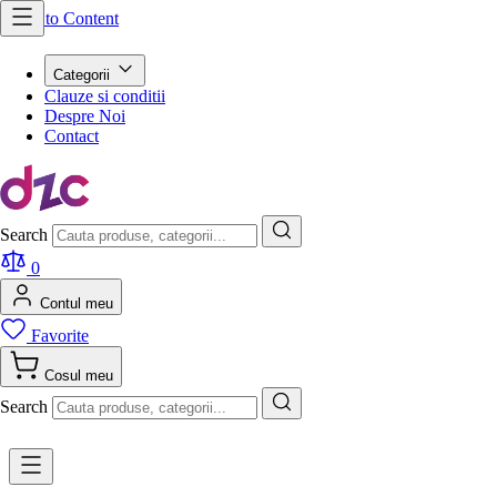
Skip to Content
Categorii
Clauze si conditii
Despre Noi
Contact
Search
0
Contul meu
Favorite
Cosul meu
Search