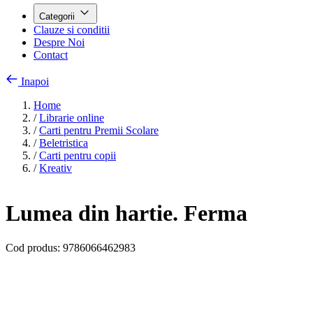
Categorii
Clauze si conditii
Despre Noi
Contact
Inapoi
Home
/
Librarie online
/
Carti pentru Premii Scolare
/
Beletristica
/
Carti pentru copii
/
Kreativ
Lumea din hartie. Ferma
Cod produs:
9786066462983