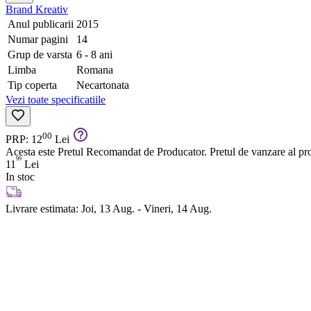
Brand
Kreativ
Anul publicarii
2015
Numar pagini
14
Grup de varsta
6 - 8 ani
Limba
Romana
Tip coperta
Necartonata
Vezi toate specificatiile
00
PRP: 12
Lei
Acesta este Pretul Recomandat de Producator. Pretul de vanzare al prod
99
11
Lei
In stoc
Livrare estimata:
Joi, 13 Aug. - Vineri, 14 Aug.