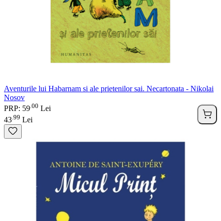
Aventurile lui Habarnam si ale prietenilor sai. Necartonata - Nikolai
Nosov
00
.
PRP: 59
Lei
99
.
43
Lei