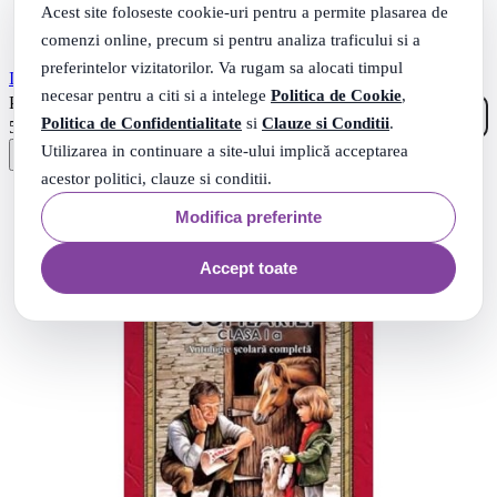
Acest site foloseste cookie-uri pentru a permite plasarea de
comenzi online, precum si pentru analiza traficului si a
preferintelor vizitatorilor. Va rugam sa alocati timpul
In tara Lectiilor Neinvatate - Lea Gheraskina
necesar pentru a citi si a intelege
Politica de Cookie
,
00
.
PRP: 10
Lei
Politica de Confidentialitate
si
Clauze si Conditii
.
99
.
5
Lei
Utilizarea in continuare a site-ului implică acceptarea
acestor politici, clauze si conditii.
Modifica preferinte
Accept toate