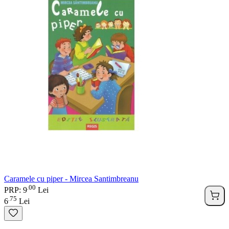
Caramele cu piper - Mircea Santimbreanu
00
.
PRP: 9
Lei
75
.
6
Lei