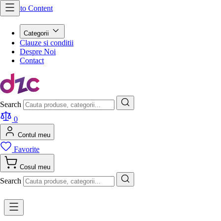
Skip to Content
Categorii
Clauze si conditii
Despre Noi
Contact
Search
0
Contul meu
Favorite
Cosul meu
Search