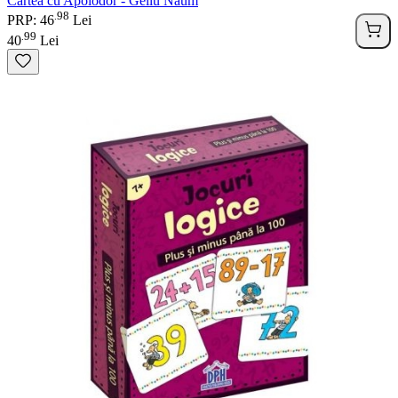
Cartea cu Apolodor - Gellu Naum
98
.
PRP: 46
Lei
99
.
40
Lei