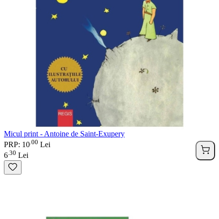
Micul print - Antoine de Saint-Exupery
00
.
PRP: 10
Lei
30
.
6
Lei