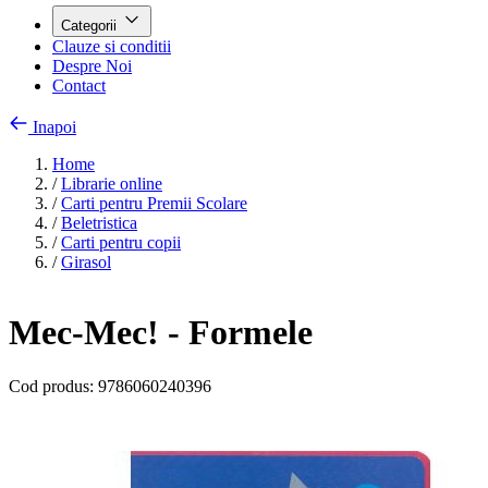
Categorii
Clauze si conditii
Despre Noi
Contact
Inapoi
Home
/
Librarie online
/
Carti pentru Premii Scolare
/
Beletristica
/
Carti pentru copii
/
Girasol
Mec-Mec! - Formele
Cod produs:
9786060240396