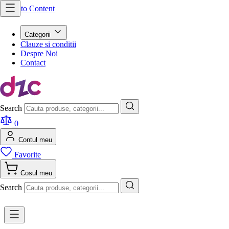
Skip to Content
Categorii
Clauze si conditii
Despre Noi
Contact
Search
0
Contul meu
Favorite
Cosul meu
Search