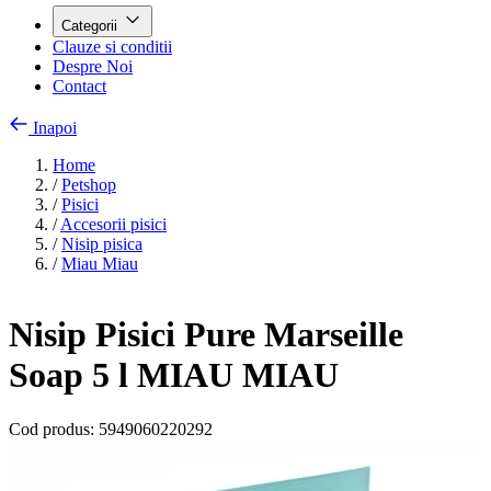
Categorii
Clauze si conditii
Despre Noi
Contact
Inapoi
Home
/
Petshop
/
Pisici
/
Accesorii pisici
/
Nisip pisica
/
Miau Miau
Nisip Pisici Pure Marseille
Soap 5 l MIAU MIAU
Cod produs:
5949060220292