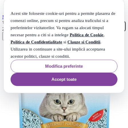
Acest site foloseste cookie-uri pentru a permite plasarea de
MIAU MIAU Nisip Pisici Pure Lavender 5 kg
comenzi online, precum si pentru analiza traficului si a
(2)
preferintelor vizitatorilor. Va rugam sa alocati timpul
56
.
27
Lei
necesar pentru a citi si a intelege
Politica de Cookie
,
Politica de Confidentialitate
si
Clauze si Conditii
.
Utilizarea in continuare a site-ului implică acceptarea
acestor politici, clauze si conditii.
Modifica preferinte
Accept toate