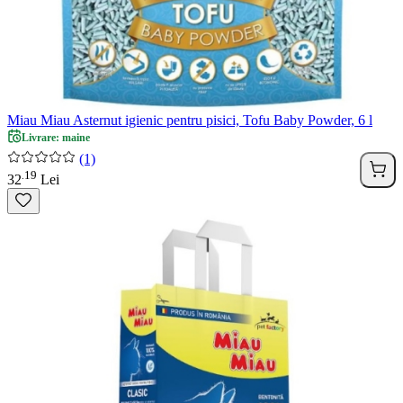
Miau Miau Asternut igienic pentru pisici, Tofu Baby Powder, 6 l
Livrare: maine
(1)
19
.
32
Lei