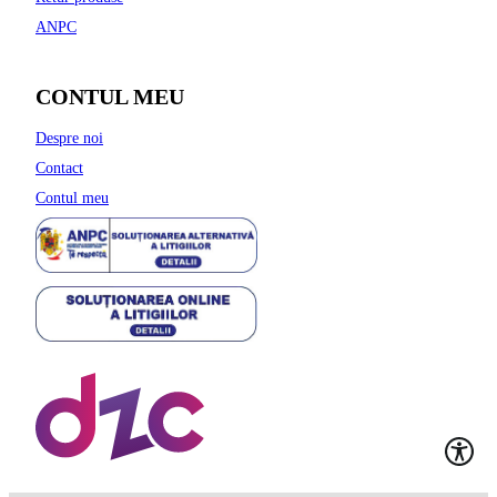
ANPC
CONTUL MEU
Despre noi
Contact
Contul meu