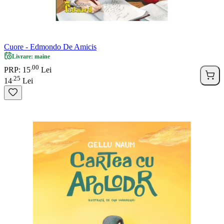
Cuore - Edmondo De Amicis
Livrare: maine
00
.
PRP: 15
Lei
25
.
14
Lei