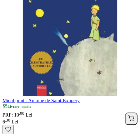
Micul print - Antoine de Saint-Exupery
Livrare: maine
00
.
PRP: 10
Lei
30
.
6
Lei