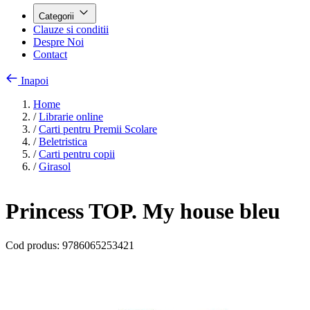
Categorii
Clauze si conditii
Despre Noi
Contact
Inapoi
Home
/
Librarie online
/
Carti pentru Premii Scolare
/
Beletristica
/
Carti pentru copii
/
Girasol
Princess TOP. My house bleu
Cod produs:
9786065253421