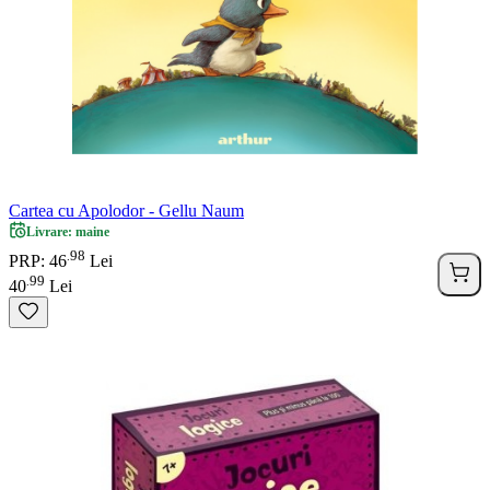
Cartea cu Apolodor - Gellu Naum
Livrare: maine
98
.
PRP: 46
Lei
99
.
40
Lei