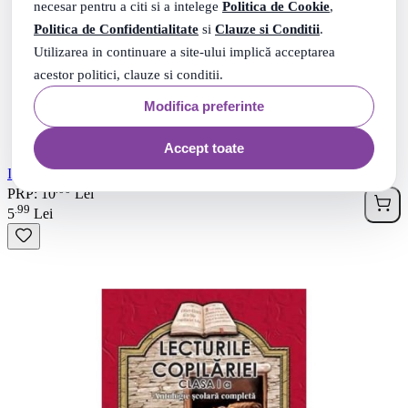
necesar pentru a citi si a intelege
Politica de Cookie
,
Politica de Confidentialitate
si
Clauze si Conditii
.
Utilizarea in continuare a site-ului implică acceptarea
acestor politici, clauze si conditii.
Modifica preferinte
Accept toate
In tara Lectiilor Neinvatate - Lea Gheraskina
00
.
PRP: 10
Lei
99
.
5
Lei