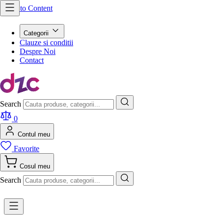
Skip to Content
Categorii
Clauze si conditii
Despre Noi
Contact
Search
0
Contul meu
Favorite
Cosul meu
Search