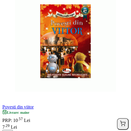
Povesti din viitor
Livrare: maine
57
.
PRP: 10
Lei
29
.
7
Lei