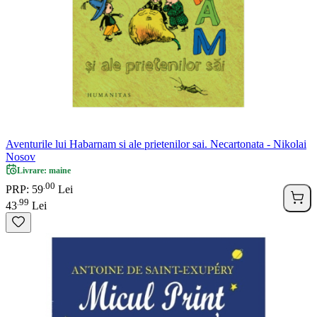
Aventurile lui Habarnam si ale prietenilor sai. Necartonata - Nikolai
Nosov
Livrare: maine
00
.
PRP: 59
Lei
99
.
43
Lei