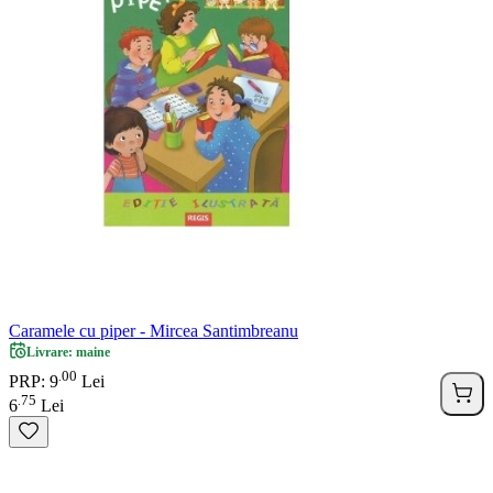
Caramele cu piper - Mircea Santimbreanu
Livrare: maine
00
.
PRP: 9
Lei
75
.
6
Lei