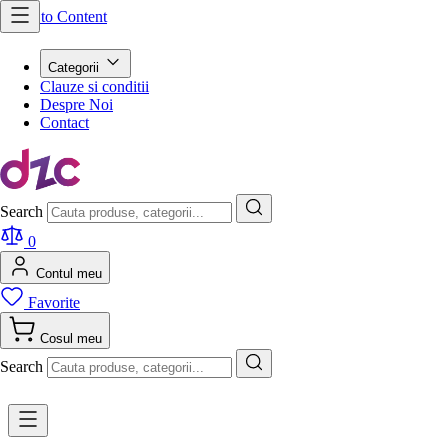
Skip to Content
Categorii
Clauze si conditii
Despre Noi
Contact
Search
0
Contul meu
Favorite
Cosul meu
Search