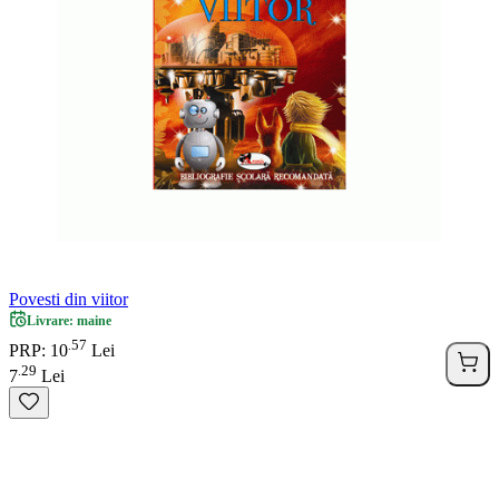
Povesti din viitor
Livrare: maine
57
.
PRP: 10
Lei
29
.
7
Lei