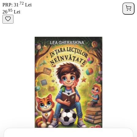
72
.
PRP: 31
Lei
95
.
26
Lei