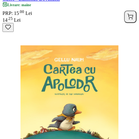
Livrare: maine
00
.
PRP: 15
Lei
25
.
14
Lei