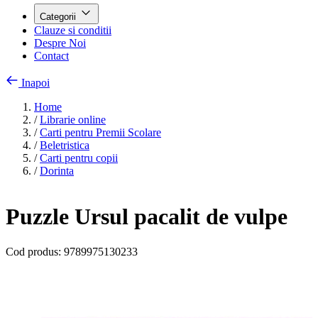
Categorii
Clauze si conditii
Despre Noi
Contact
Inapoi
Home
/
Librarie online
/
Carti pentru Premii Scolare
/
Beletristica
/
Carti pentru copii
/
Dorinta
Puzzle Ursul pacalit de vulpe
Cod produs:
9789975130233