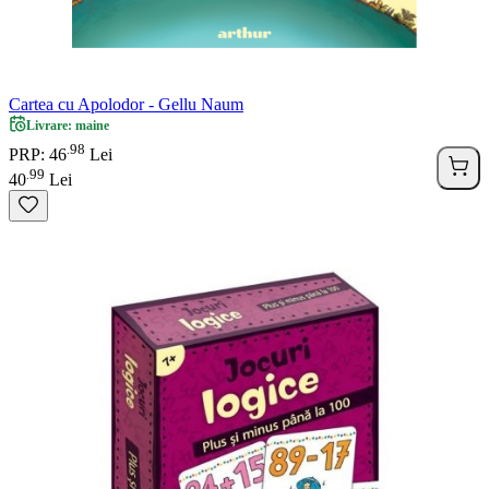
Cartea cu Apolodor - Gellu Naum
Livrare: maine
98
.
PRP: 46
Lei
99
.
40
Lei