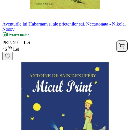
Aventurile lui Habarnam si ale prietenilor sai. Necartonata - Nikolai
Nosov
Livrare: maine
00
.
PRP: 59
Lei
99
.
46
Lei