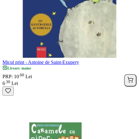
Micul print - Antoine de Saint-Exupery
Livrare: maine
00
.
PRP: 10
Lei
30
.
6
Lei