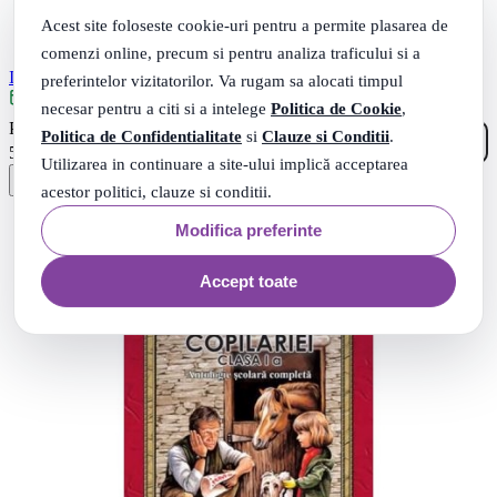
Acest site foloseste cookie-uri pentru a permite plasarea de
comenzi online, precum si pentru analiza traficului si a
In tara Lectiilor Neinvatate - Lea Gheraskina
preferintelor vizitatorilor. Va rugam sa alocati timpul
Livrare: maine
necesar pentru a citi si a intelege
Politica de Cookie
,
00
.
PRP: 10
Lei
Politica de Confidentialitate
si
Clauze si Conditii
.
99
.
5
Lei
Utilizarea in continuare a site-ului implică acceptarea
acestor politici, clauze si conditii.
Modifica preferinte
Accept toate