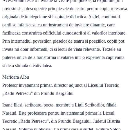
Acest volum este o invitatie la visare prin poezie, la explorare prin
poveste si la descoperire prin piesele de teatru pentru copii, o resursa
originala de intelepciune si inspiratie didactica. Astfel, continutul
cartii se infatiseaza ca un instrument de invatare dinamic, care
faciliteaza construirea edificiului cunoasterii si al valorilor interioare.
Prin intermediul povestilor, pieselor de teatru si poeziilor, copiii pot
invata nu doar informatii, ci si lectii de viata relevante. Textele au
puterea unica de a transforma invatarea intr-o experienta captivanta
si de a stimula creativitatea.
Marioara Albu
Profesor invatamant primar, director adjunct al Liceului Teoretic
„Radu Petrescu” din Prundu Bargaului
Ioana Iliesi, scriitoare, poeta, membra a Ligii Scriitorilor, filiala
Nasaud. Este profesoara pentru invatamantul primar la Liceul
Teoretic „Radu Petrescu”, din Prundu Bargaului, Judetul Bistrita
Nasaud. Volume publicate: Tin primavara-n suflet, Editura Solon,