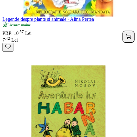
Legende despre plante si animale - Alina Pertea
Livrare: maine
57
.
PRP: 10
Lei
42
.
7
Lei