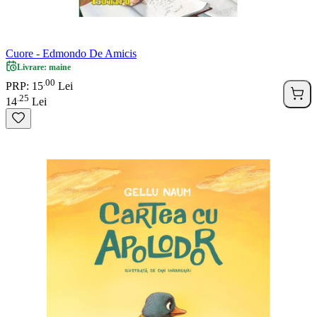
Cuore - Edmondo De Amicis
Livrare: maine
00
.
PRP: 15
Lei
25
.
14
Lei