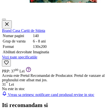
Brand
Casa Cartii de Stiinta
Numar pagini
140
Grup de varsta
6 - 8 ani
Format
130x200
Abilitati dezvoltate
Imaginatia
Vezi toate specificatiile
00
PRP: 37
Lei
Acesta este Pretul Recomandat de Producator. Pretul de vanzare al
produsului este afisat mai jos.
45
31
Lei
Nu este in stoc
Vreau sa primesc notificare cand produsul revine in stoc
Iti recomandam si