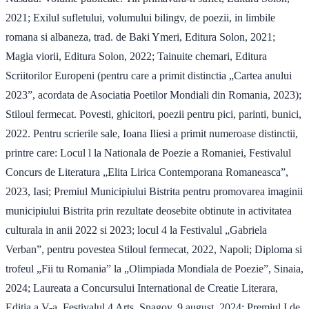
2021; Exilul sufletului, volumului bilingv, de poezii, in limbile
romana si albaneza, trad. de Baki Ymeri, Editura Solon, 2021;
Magia viorii, Editura Solon, 2022; Tainuite chemari, Editura
Scriitorilor Europeni (pentru care a primit distinctia „Cartea anului
2023”, acordata de Asociatia Poetilor Mondiali din Romania, 2023);
Stiloul fermecat. Povesti, ghicitori, poezii pentru pici, parinti, bunici,
2022. Pentru scrierile sale, Ioana Iliesi a primit numeroase distinctii,
printre care: Locul l la Nationala de Poezie a Romaniei, Festivalul
Concurs de Literatura „Elita Lirica Contemporana Romaneasca”,
2023, Iasi; Premiul Municipiului Bistrita pentru promovarea imaginii
municipiului Bistrita prin rezultate deosebite obtinute in activitatea
culturala in anii 2022 si 2023; locul 4 la Festivalul „Gabriela
Verban”, pentru povestea Stiloul fermecat, 2022, Napoli; Diploma si
trofeul „Fii tu Romania” la „Olimpiada Mondiala de Poezie”, Sinaia,
2024; Laureata a Concursului International de Creatie Literara,
Editia a V-a, Festivalul 4 Arts, Snagov, 9 august, 2024: Premiul I de