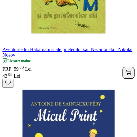
Aventurile lui Habarnam si ale prietenilor sai. Necartonata - Nikolai
Nosov
Livrare: maine
00
.
PRP: 59
Lei
99
.
43
Lei