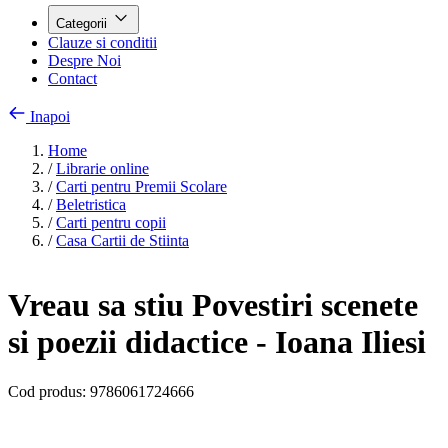
Categorii
Clauze si conditii
Despre Noi
Contact
Inapoi
Home
/
Librarie online
/
Carti pentru Premii Scolare
/
Beletristica
/
Carti pentru copii
/
Casa Cartii de Stiinta
Vreau sa stiu Povestiri scenete
si poezii didactice - Ioana Iliesi
Cod produs:
9786061724666