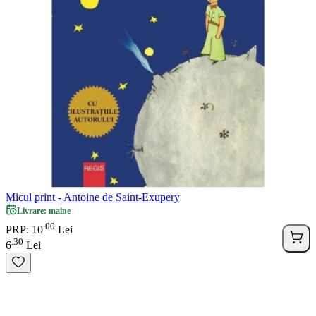
Micul print - Antoine de Saint-Exupery
Livrare: maine
00
.
PRP: 10
Lei
30
.
6
Lei