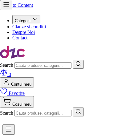
Skip to Content
Categorii
Clauze si conditii
Despre Noi
Contact
Search
0
Contul meu
Favorite
Cosul meu
Search