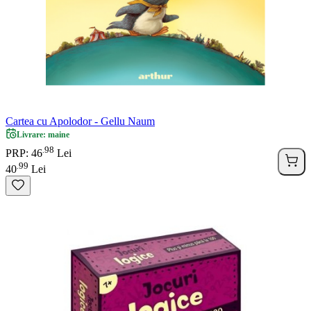
Cartea cu Apolodor - Gellu Naum
Livrare: maine
98
.
PRP: 46
Lei
99
.
40
Lei