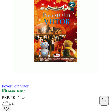
Povesti din viitor
Livrare: maine
57
.
PRP: 10
Lei
29
.
7
Lei