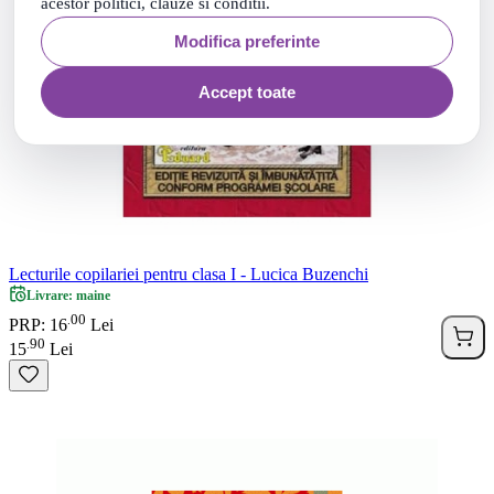
acestor politici, clauze si conditii.
Modifica preferinte
Accept toate
Lecturile copilariei pentru clasa I - Lucica Buzenchi
Livrare: maine
00
.
PRP: 16
Lei
90
.
15
Lei