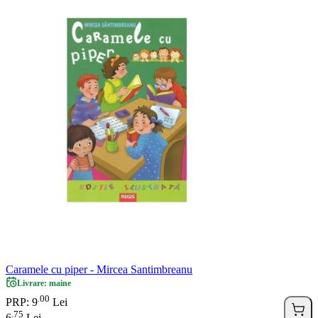
Caramele cu piper - Mircea Santimbreanu
Livrare: maine
00
.
PRP: 9
Lei
75
.
6
Lei