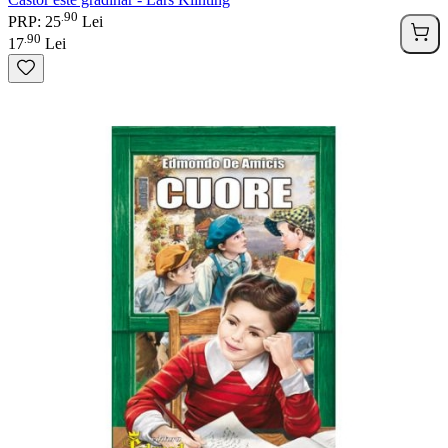
90
.
PRP: 25
Lei
90
.
17
Lei