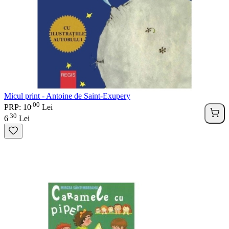
Micul print - Antoine de Saint-Exupery
00
.
PRP: 10
Lei
30
.
6
Lei