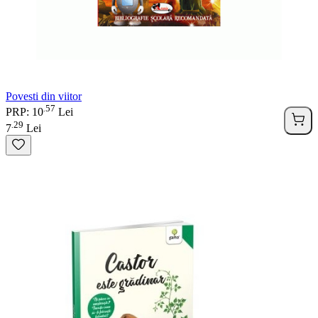
Povesti din viitor
57
.
PRP: 10
Lei
29
.
7
Lei