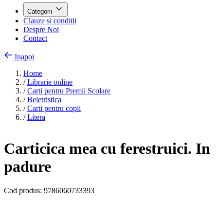
Categorii
Clauze si conditii
Despre Noi
Contact
Inapoi
Home
/
Librarie online
/
Carti pentru Premii Scolare
/
Beletristica
/
Carti pentru copii
/
Litera
Carticica mea cu ferestruici. In
padure
Cod produs:
9786060733393