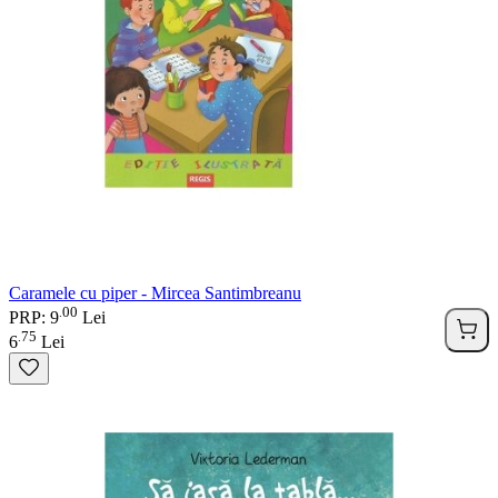
Caramele cu piper - Mircea Santimbreanu
00
.
PRP: 9
Lei
75
.
6
Lei