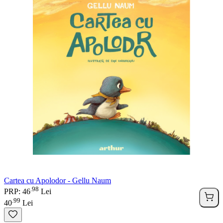
Cartea cu Apolodor - Gellu Naum
98
.
PRP: 46
Lei
99
.
40
Lei