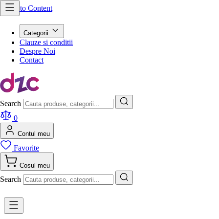
Skip to Content
Categorii
Clauze si conditii
Despre Noi
Contact
Search
0
Contul meu
Favorite
Cosul meu
Search