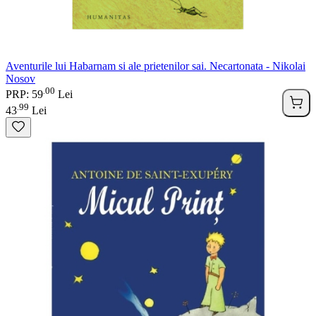
Aventurile lui Habarnam si ale prietenilor sai. Necartonata - Nikolai
Nosov
00
.
PRP: 59
Lei
99
.
43
Lei