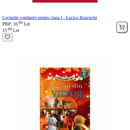
Lecturile copilariei pentru clasa I - Lucica Buzenchi
00
.
PRP: 16
Lei
90
.
15
Lei