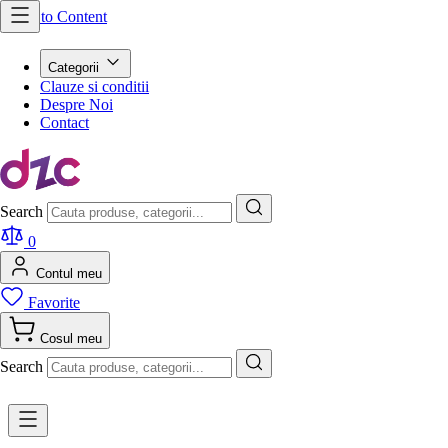
Skip to Content
Categorii
Clauze si conditii
Despre Noi
Contact
Search
0
Contul meu
Favorite
Cosul meu
Search