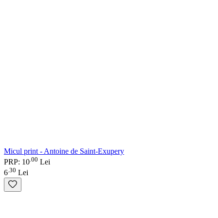
Micul print - Antoine de Saint-Exupery
00
.
PRP: 10
Lei
30
.
6
Lei