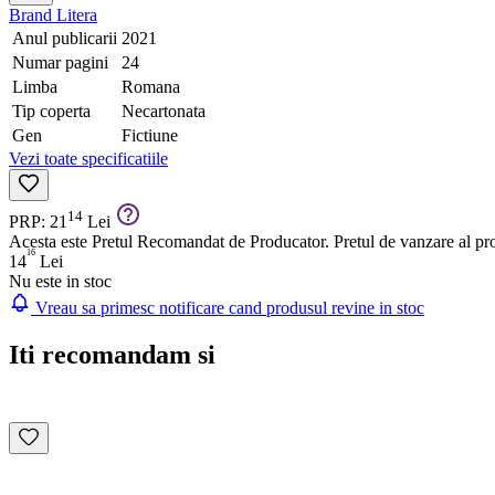
Brand
Litera
Anul publicarii
2021
Numar pagini
24
Limba
Romana
Tip coperta
Necartonata
Gen
Fictiune
Vezi toate specificatiile
14
PRP: 21
Lei
Acesta este Pretul Recomandat de Producator. Pretul de vanzare al prod
16
14
Lei
Nu este in stoc
Vreau sa primesc notificare cand produsul revine in stoc
Iti recomandam si