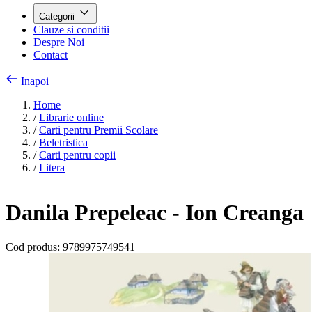
Categorii
Clauze si conditii
Despre Noi
Contact
Inapoi
Home
/
Librarie online
/
Carti pentru Premii Scolare
/
Beletristica
/
Carti pentru copii
/
Litera
Danila Prepeleac - Ion Creanga
Cod produs:
9789975749541