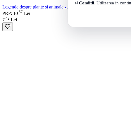
si Conditii
. Utilizarea in conti
Legende despre plante si animale - Alina Pertea
57
.
PRP: 10
Lei
42
.
7
Lei