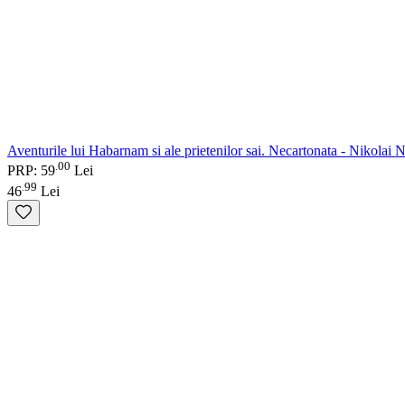
Aventurile lui Habarnam si ale prietenilor sai. Necartonata - Nikolai 
00
.
PRP: 59
Lei
99
.
46
Lei