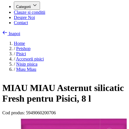
Categorii
Clauze si conditii
Despre Noi
Contact
Inapoi
Home
/
Petshop
/
Pisici
/
Accesorii pisici
/
Nisip pisica
/
Miau Miau
MIAU MIAU Asternut silicatic
Fresh pentru Pisici, 8 l
Cod produs:
5949060200706