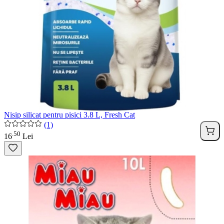
Nisip silicat pentru pisici 3.8 L, Fresh Cat
(1)
50
.
16
Lei