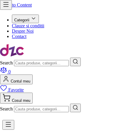
Skip to Content
Categorii
Clauze si conditii
Despre Noi
Contact
Search
0
Contul meu
Favorite
Cosul meu
Search