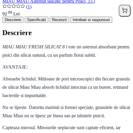
MIAU MIAU Asternut silicatic pentru Pisici, 15 l
(1)
99
.
92
Lei
Descriere
Specificatii
Recenzii
Intrebari si raspunsuri
Descriere
MIAU MIAU FRESH SILICAT 8 l
este un asternut absorbant pentru
pisici din silicat natural, cu un parfum floral subtil.
AVANTAJE:
Absoarbe lichidul. Milioane de pori microscopici din fiecare granula
de silicat Miau Miau absorb lichidul intocmai ca un burete, retinand
bacteriile si impuritatile.
Nu se lipeste. Datorita marimii si formei speciale, granulele de silicat
Miau Miau nu se lipesc pe blana sau pe labutele pisicii.
Capteaza mirosul. Mirosurile neplacute sunt captate eficient, iar