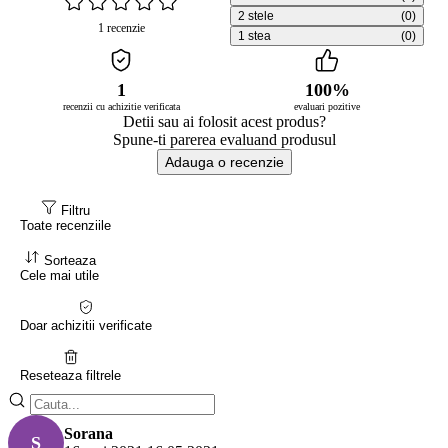
2 stele
(0)
1 recenzie
1 stea
(0)
1
100%
recenzii cu achizitie verificata
evaluari pozitive
Detii sau ai folosit acest produs?
Spune-ti parerea evaluand produsul
Adauga o recenzie
Filtru
Toate recenziile
Sorteaza
Cele mai utile
Doar achizitii verificate
Reseteaza filtrele
Sorana
S