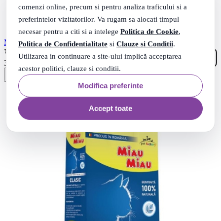
comenzi online, precum si pentru analiza traficului si a
preferintelor vizitatorilor. Va rugam sa alocati timpul
necesar pentru a citi si a intelege
Politica de Cookie
,
Miau Miau Asternut igienic pentru pisici, Tofu Baby Powder, 6 l
Politica de Confidentialitate
si
Clauze si Conditii
.
(1)
Utilizarea in continuare a site-ului implică acceptarea
19
.
32
Lei
acestor politici, clauze si conditii.
Modifica preferinte
Accept toate