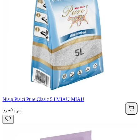
Nisip Pisici Pure Clasic 5 l MIAU MIAU
49
.
23
Lei